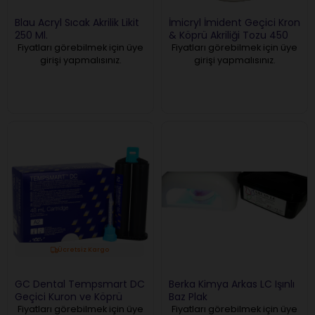
Blau Acryl Sıcak Akrilik Likit
İmicryl İmident Geçici Kron
250 Ml.
& Köprü Akriliği Tozu 450
Gr
Fiyatları görebilmek için üye
Fiyatları görebilmek için üye
girişi yapmalısınız.
girişi yapmalısınız.
Ücretsiz Kargo
GC Dental Tempsmart DC
Berka Kimya Arkas LC Işınlı
Geçici Kuron ve Köprü
Baz Plak
Materyali
Fiyatları görebilmek için üye
Fiyatları görebilmek için üye