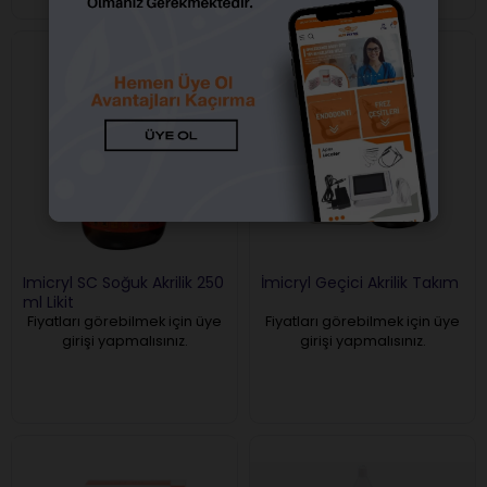
Imicryl SC Soğuk Akrilik 250
İmicryl Geçici Akrilik Takım
ml Likit
Fiyatları görebilmek için üye
Fiyatları görebilmek için üye
girişi yapmalısınız.
girişi yapmalısınız.