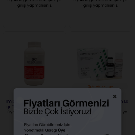
girişi yapmalısınız.
girişi yapmalısınız.
Ücretsiz Kargo
×
Imicryl SC Soğuk Akrilik 450
GC Dental Pattern Resin Ls
gr Toz
Model Reçinesi Takım
Fiyatları görebilmek için üye
Fiyatları görebilmek için üye
girişi yapmalısınız.
girişi yapmalısınız.