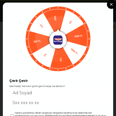
Uygulamada Aç
Görüntüle
Alfa Group Dental
Ücretsiz -Google Play'de
10%
5%
Pas
0
1000 TL
250 TL
Anasayfa
Aletler
Konservatif & Resto
5000 TL
7%
%3
Sıralama
Filtreleme
Çark Çevir
Merhaba, hemen çarkı çevirmeye ne dersin?
Tanıtım, pazarlama, reklam ve benzeri amaçlarla tarafıma ticari elektronik ileti
Elektronik Ticari İleti Aydınlatma Metni
gönderilmesine izin veriyorum.
'ni okudum