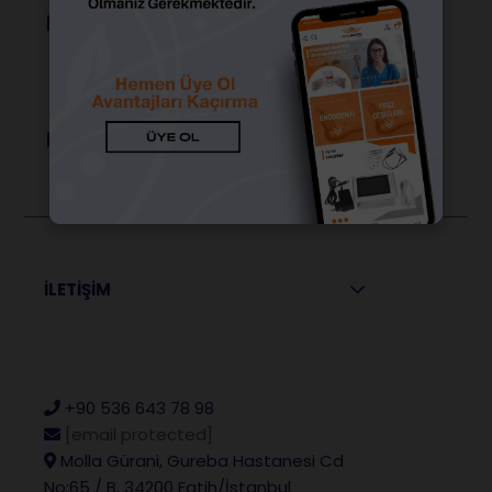
Popüler Ürünler
Popüler Markalar
İLETİŞİM
+90 536 643 78 98
[email protected]
Molla Gürani, Gureba Hastanesi Cd
No:65 / B, 34200 Fatih/İstanbul