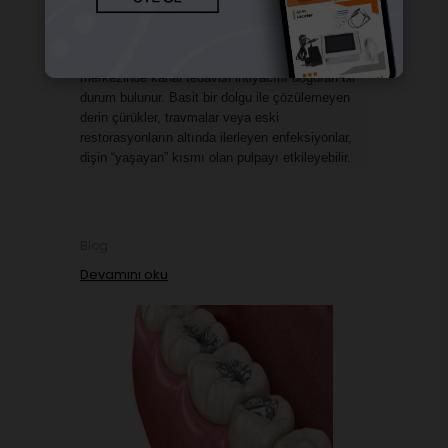
Dişinizin içinde zonklayan, geceleri “bunu kesin 
çürük yapıyor” dedirten o sızı… Çoğu zaman işin 
merkezinde kanal tedavisi ihtiyacını doğuran bir 
durum bulunur. Basit bir dolgu ile çözülemeyen 
derin çürükler, travmalar veya eski 
restorasyonların altında ilerleyen enfeksiyonlar, 
dişin “yaşayan” kısmı olan pulpayı etkileyebilir.
Blog
Devamını oku