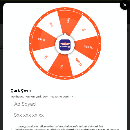
Uygulamada Aç
Görüntüle
Alfa Group Dental
Ücretsiz -Google Play'de
10%
5%
Pas
0
1000 TL
250 TL
Anasayfa
Blog
5000 TL
7%
%3
Ara
Blog
Çark Çevir
Merhaba, hemen çarkı çevirmeye ne dersin?
Tanıtım, pazarlama, reklam ve benzeri amaçlarla tarafıma ticari elektronik ileti
Elektronik Ticari İleti Aydınlatma Metni
gönderilmesine izin veriyorum.
'ni okudum