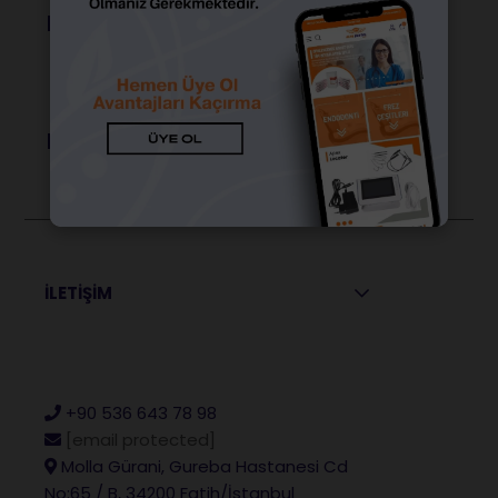
Popüler Ürünler
Popüler Markalar
İLETİŞİM
+90 536 643 78 98
[email protected]
Molla Gürani, Gureba Hastanesi Cd
No:65 / B, 34200 Fatih/İstanbul