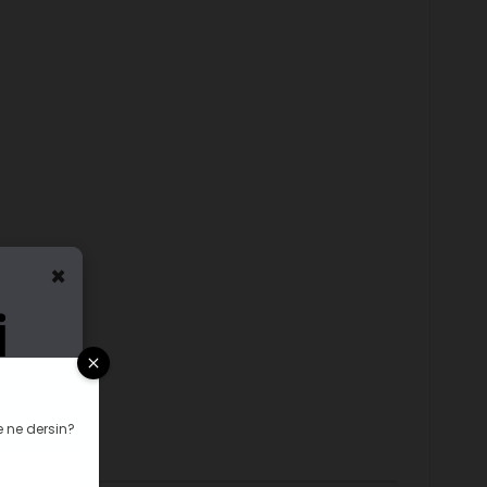
×
 ne dersin?