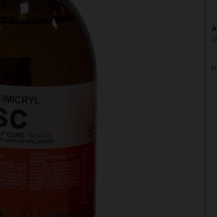
A
2
F