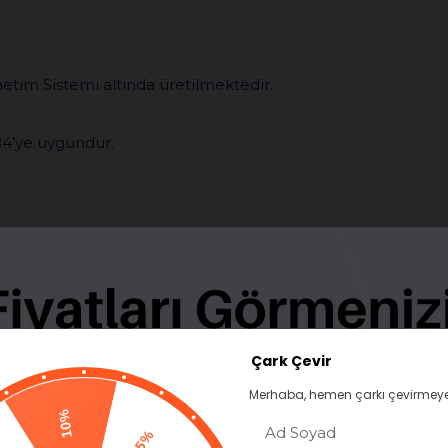
etim Sistemi altında üretilmektedir.
84’ye uygundur.
Çark Çevir
ır.
Merhaba, hemen çarkı çevirmeye
10%
Pas