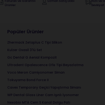
Faturalı ve Garantili
Uzman Satış Ekibi
Hızlı ve G
Ürünler
Sevkiyat
Popüler Ürünler
Zhermack Zetaplus C Tipi Silikon
Kulzer Oxasil 3'lü Set
Gc Dental G Aenial Kompozit
Ultradent Opalescence Ofis Tipi Beyazlatma
Voco Meron Camiyonomer Siman
Tokuyama Bond Force II
Cavex Temporary Geçici Yapıştırma Simanı
WP Dental Glass Liner Cam Işınlı İyonomer
Nexobio MTA Cem S Kanal Dolgu Patı