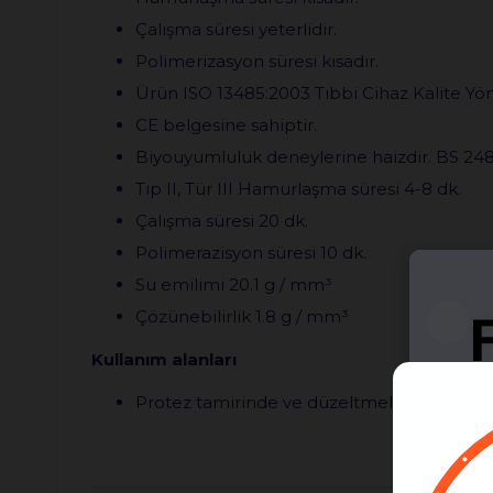
Çalışma süresi yeterlidir.
Polimerizasyon süresi kısadır.
Ürün ISO 13485:2003 Tıbbi Cihaz Kalite Yön
CE belgesine sahiptir.
Biyouyumluluk deneylerine haizdir. BS 24
Tıp II, Tür III Hamurlaşma süresi 4-8 dk.
Çalışma süresi 20 dk.
Polimerazisyon süresi 10 dk.
Su emilimi 20.1 g / mm³
Çözünebilirlik 1.8 g / mm³
Kullanım alanları
Protez tamirinde ve düzeltmelerde kullanıl