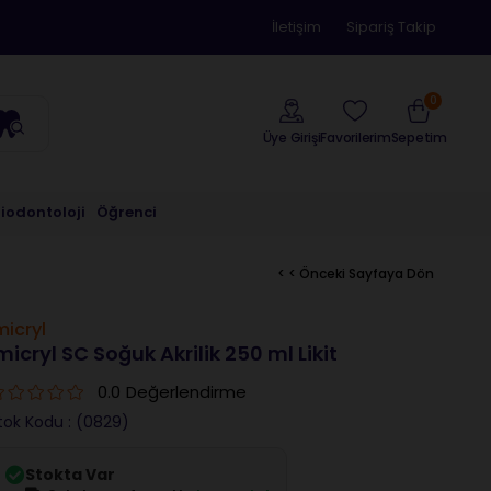
İletişim
Sipariş Takip
0
Üye Girişi
Sepetim
Favorilerim
riodontoloji
Öğrenci
< < Önceki Sayfaya Dön
micryl
micryl SC Soğuk Akrilik 250 ml Likit
0.0
Değerlendirme
tok Kodu
(0829)
Stokta Var