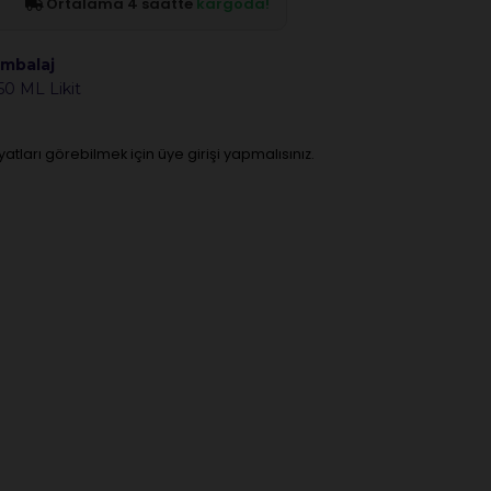
Ortalama 4 saatte
kargoda!
mbalaj
50 ML Likit
iyatları görebilmek için üye girişi yapmalısınız.