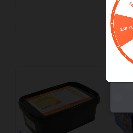
250 T
7