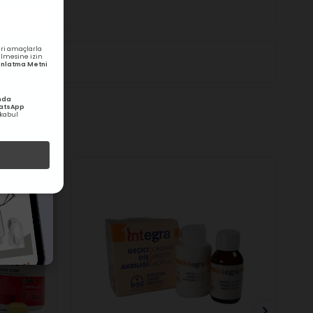
ri amaçlarla
rilmesine izin
ydınlatma Metni
nda
hatsApp
kabul