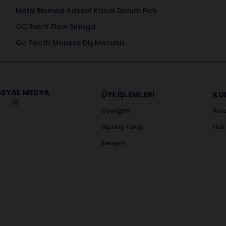
Meta Biomed Adseal Kanal Dolum Patı
GC EverX Flow Şırınga
Gc Tooth Mousse Diş Macunu
SYAL MEDYA
ÜYE İŞLEMLERİ
KU
Üyeliğim
Ana
Sipariş Takip
Hak
İletişim