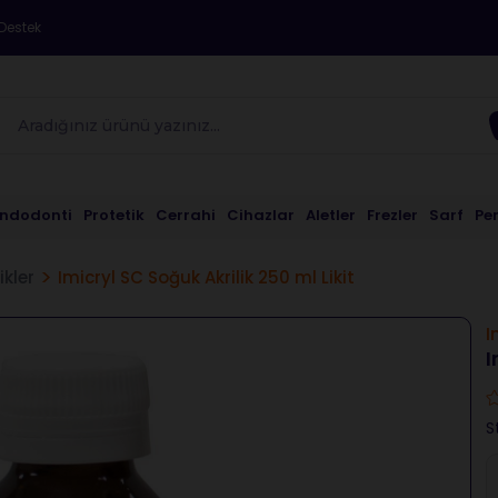
Destek
Endodonti
Protetik
Cerrahi
Cihazlar
Aletler
Frezler
Sarf
Pe
ikler
Imicryl SC Soğuk Akrilik 250 ml Likit
I
I
S