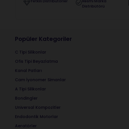
Yetkili Distribütörler
Resmi Marka
Distribütörü
Popüler Kategoriler
C Tipi Silikonlar
Ofis Tipi Beyazlatma
Kanal Patları
Cam İyonomer Simanlar
A Tipi Silikonlar
Bondingler
Universal Kompozitler
Endodontik Motorlar
Aeratörler