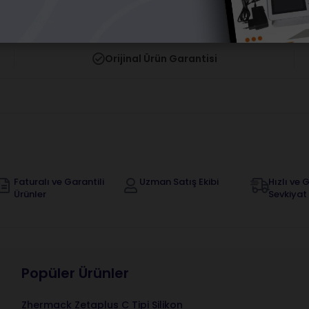
Orijinal Ürün Garantisi
Faturalı ve Garantili
Uzman Satış Ekibi
Hızlı ve G
Ürünler
Sevkiyat
Popüler Ürünler
Zhermack Zetaplus C Tipi Silikon