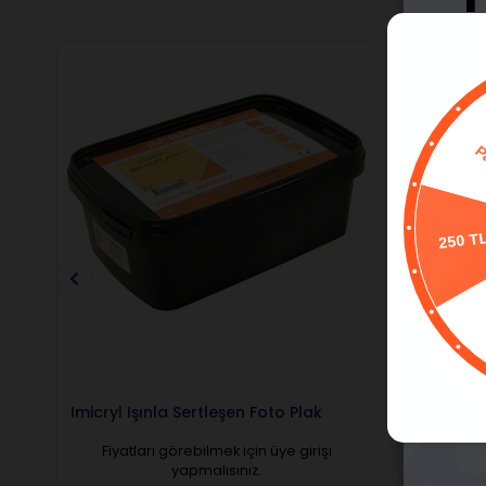
250 T
Imicryl Işınla Sertleşen Foto Plak
İmicryl I
Fiyatları görebilmek için üye girişi
Fiyatl
yapmalısınız.