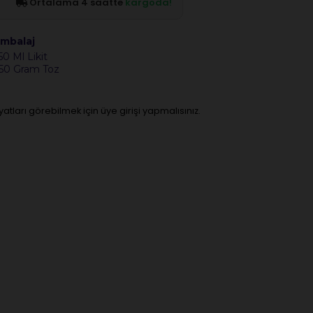
Ortalama 4 saatte
kargoda!
mbalaj
50 Ml Likit
50 Gram Toz
iyatları görebilmek için üye girişi yapmalısınız.