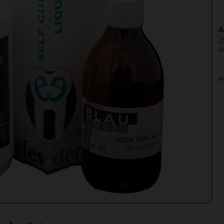
A
2
4
F