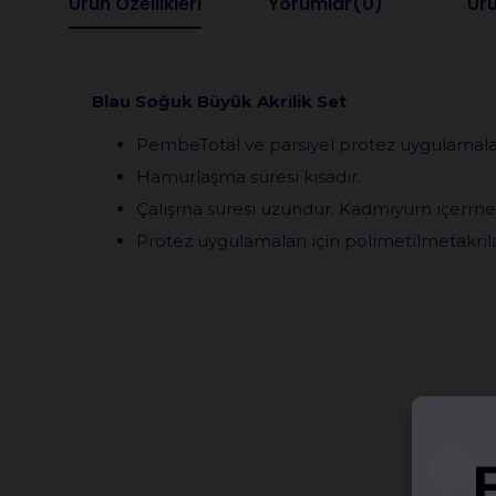
Ürün Özellikleri
Yorumlar
(0)
Ürü
Blau Soğuk Büyük Akrilik Set
PembeTotal ve parsiyel protez uygulamaları
Hamurlaşma süresi kısadır.
Çalışma süresi uzundur. Kadmiyum içerme
Protez uygulamaları için polimetilmetakril