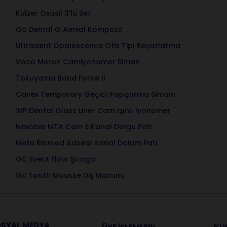
Kulzer Oxasil 3'lü Set
Gc Dental G Aenial Kompozit
Ultradent Opalescence Ofis Tipi Beyazlatma
Voco Meron Camiyonomer Siman
Tokuyama Bond Force II
Cavex Temporary Geçici Yapıştırma Simanı
WP Dental Glass Liner Cam Işınlı İyonomer
Nexobio MTA Cem S Kanal Dolgu Patı
Meta Biomed Adseal Kanal Dolum Patı
GC EverX Flow Şırınga
Gc Tooth Mousse Diş Macunu
SYAL MEDYA