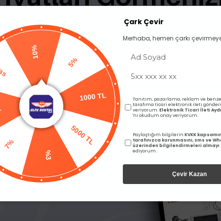
Çark Çevir
Merhaba, hemen çarkı çevirmeye
10%
Pas
5%
Tanıtım, pazarlama, reklam ve benze
L
1000 TL
tarafıma ticari elektronik ileti gönde
veriyorum.
Elektronik Ticari İleti A
'ni okudum onay veriyorum.
5000 TL
Paylaştığım bilgilerin
KVKK kapsamı
7%
tarafınızca korunmasını, sms ve W
üzerinden bilgilendirmeleri almayı
ediyorum.
%3
Çevir Kazan
sıyla Sertleşen Sert Basplak
İmicryl Sıcak Akrilik Takım 
arı görebilmek için üye girişi
Fiyatları görebilmek için üye
yapmalısınız.
yapmalısınız.