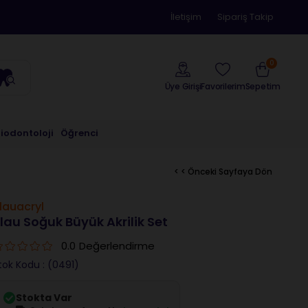
İletişim
Sipariş Takip
0
Üye Girişi
Sepetim
Favorilerim
riodontoloji
Öğrenci
< < Önceki Sayfaya Dön
lauacryl
lau Soğuk Büyük Akrilik Set
0.0
Değerlendirme
tok Kodu
(0491)
Stokta Var