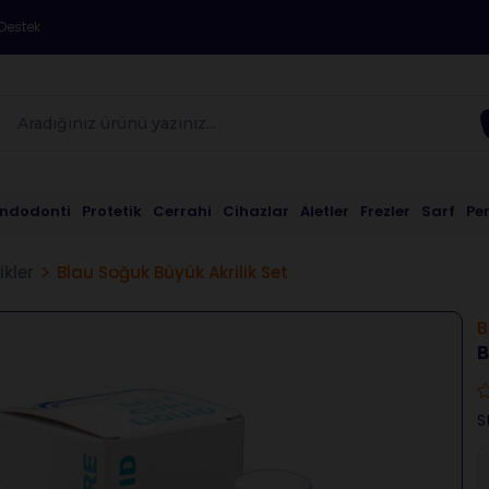
Destek
Endodonti
Protetik
Cerrahi
Cihazlar
Aletler
Frezler
Sarf
Pe
ikler
Blau Soğuk Büyük Akrilik Set
B
B
S