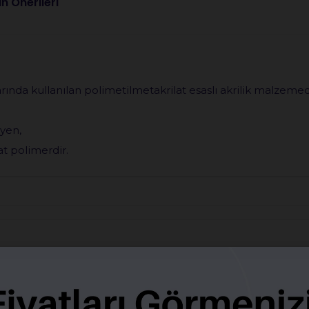
n Önerileri
nda kullanılan polimetilmetakrilat esaslı akrilik malzemed
yen,
at polimerdir.
BENZER ÜRÜNLER