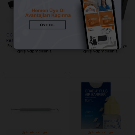
Ücretsiz Kargo
GC Dental Modeling Liquid
Omega Kapaklı Bond
Restorasyon Likiti Kit
Godesi
Fiyatları görebilmek için üye
Fiyatları görebilmek için üye
girişi yapmalısınız.
girişi yapmalısınız.
Ücretsiz Kargo
Ücretsiz Kargo