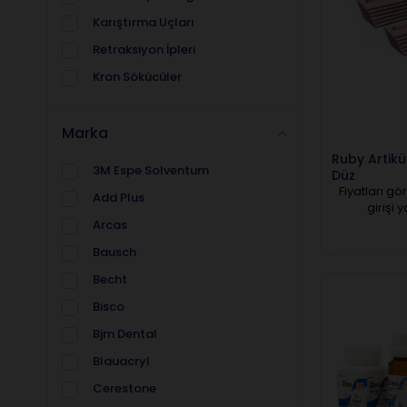
Karıştırma Uçları
Retraksiyon İpleri
Kron Sökücüler
Marka
Ruby Artikü
3M Espe Solventum
Düz
Fiyatları gö
Add Plus
girişi 
Arcas
Bausch
Becht
Bisco
Bjm Dental
Blauacryl
Cerestone