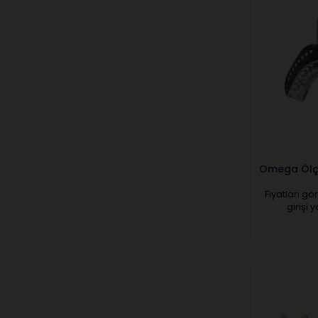
Omega Ölçü 
Fiyatları gö
girişi 