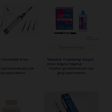
Ücretsiz Kargo
 Otomatik Kron
Nexobio Trantemp Geçici
ü
Kron Köprü Yapma
Materyali
rı görebilmek için üye
Fiyatları görebilmek için üye
rişi yapmalısınız.
girişi yapmalısınız.