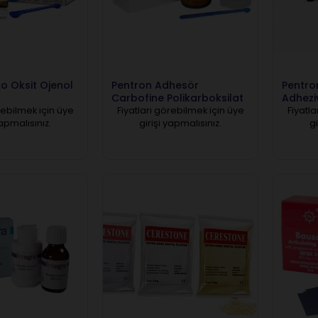
ko Oksit Ojenol
Pentron Adhesör
Pentro
Carbofine Polikarboksilat
Adhezi
Siman
rebilmek için üye
Fiyatları görebilmek için üye
Fiyatla
yapmalısınız.
girişi yapmalısınız.
gi