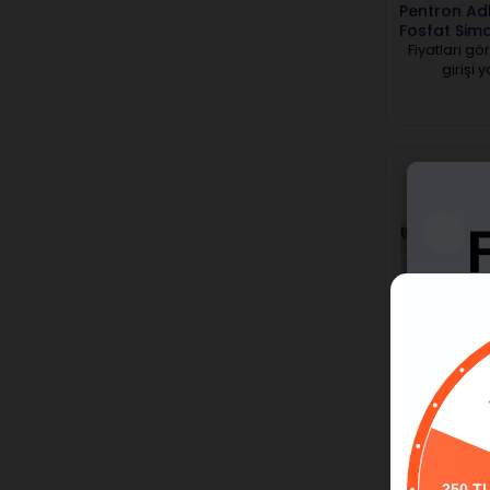
Pentron Ad
Fosfat Sim
Fiyatları gö
girişi 
P
Blau Geçici
Takımı
Fiyatları gö