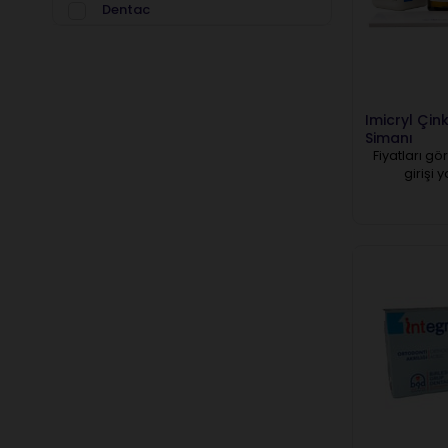
Dentac
Dentkist
Detax
Dmg
Imicryl Çin
Dokuz Kimya
Simanı
Fiyatları gö
Fgm
girişi 