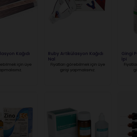
lasyon Kağıdı
Ruby Artikülasyon Kağıdı
Gingi 
Nal
İpi
rebilmek için üye
Fiyatları görebilmek için üye
Fiyatla
yapmalısınız.
girişi yapmalısınız.
gi