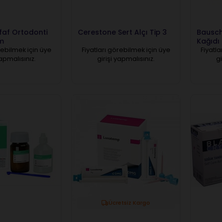
faf Ortodonti
Cerestone Sert Alçı Tip 3
Bausch
ım
Kağıdı
rebilmek için üye
Fiyatları görebilmek için üye
Fiyatla
yapmalısınız.
girişi yapmalısınız.
gi
Ücretsiz Kargo