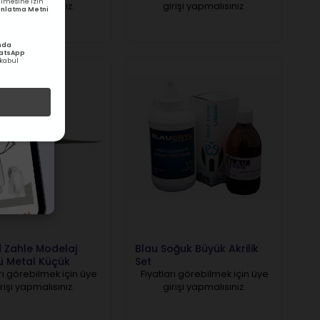
rilmesine izin
rişi yapmalısınız.
girişi yapmalısınız.
ydınlatma Metni
nda
hatsApp
kabul
 Zahle Modelaj
Blau Soğuk Büyük Akrilik
ü Metal Küçük
Set
rı görebilmek için üye
Fiyatları görebilmek için üye
rişi yapmalısınız.
girişi yapmalısınız.