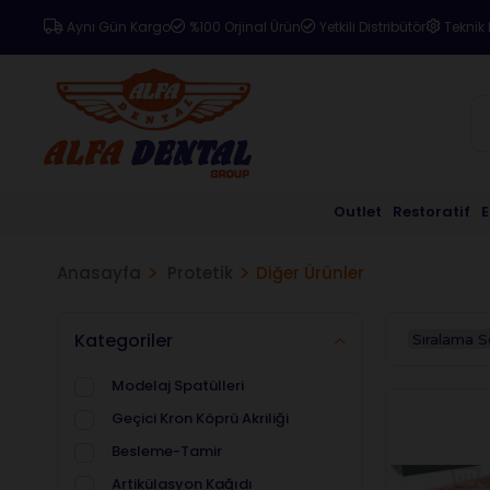
Aynı Gün Kargo
%100 Orjinal Ürün
Yetkili Distribütör
Teknik 
Outlet
Restoratif
Anasayfa
Protetik
Diğer Ürünler
Kategoriler
Modelaj Spatülleri
Geçici Kron Köprü Akriliği
Besleme-Tamir
Artikülasyon Kağıdı