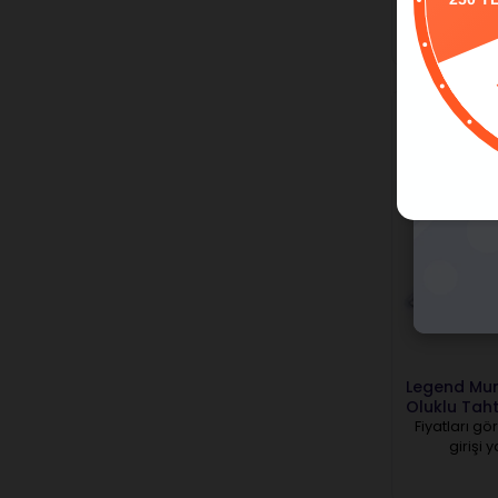
girişi 
250 T
Legend Mu
Oluklu Tah
Fiyatları gö
girişi 