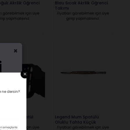
ğuk Akrilik Öğrenci
Blau Sıcak Akrilik Öğrenci
Takımı
rı görebilmek için üye
Fiyatları görebilmek için üye
rişi yapmalısınız.
girişi yapmalısınız.
×
 ne dersin?
 Modelaj Spatül
Legend Mum Spatülü
Oluklu Tahta Küçük
rı görebilmek için üye
Fiyatları görebilmek için üye
ri amaçlarla