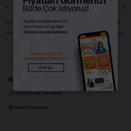
Polivest Revetman 160 gr.
Porselen Metali Çekirdek
Tekli
Fiyatları görebilmek için üye
Fiyatları görebilmek için üye
girişi yapmalısınız.
girişi yapmalısınız.
Aynı Gün Kargo
Orijinal Ürün Garantisi
Güvenli Alışveriş