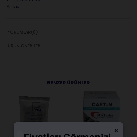
Spray
YORUMLAR
(0)
ÜRÜN ÖNERILERI
BENZER ÜRÜNLER
×