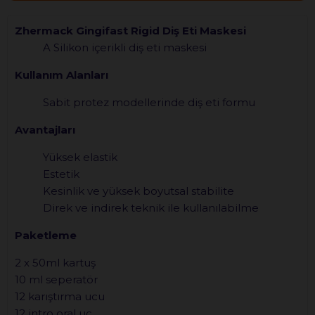
Zhermack Gingifast Rigid Diş Eti Maskesi
A Silikon içerikli diş eti maskesi
Kullanım Alanları
Sabit protez modellerinde diş eti formu
Avantajları
Yüksek elastik
Estetik
Kesinlik ve yüksek boyutsal stabilite
Direk ve indirek teknik ile kullanılabilme
Paketleme
2 x 50ml kartuş
10 ml seperatör
12 karıştırma ucu
12 intro oral uç