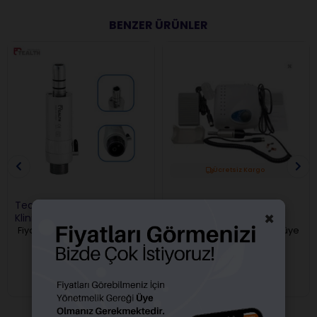
BENZER ÜRÜNLER
Ücretsiz Kargo
Tealth Havalı Mikromotor
Strong 210 Mikromotor
×
Klinik Tipi
Öğrenci Tipi
Fiyatları görebilmek için üye
Fiyatları görebilmek için üye
girişi yapmalısınız.
girişi yapmalısınız.