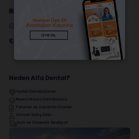
Aynı Gün Kargo
Orijinal Ürün Garantisi
Güvenli Alışveriş
Neden Alfa Dental?
Yetkili Distribütörler
Resmi Marka Distribütörü
Faturalı ve Garantili Ürünler
Uzman Satış Ekibi
Hızlı ve Güvenilir Sevkiyat