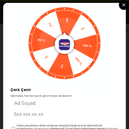
Uygulamada Aç
Görüntüle
Alfa Group Dental
Ücretsiz -Google Play'de
10%
Pas
5%
0
250 TL
Anasayfa
Cihazlar
Dinamik Aletler
Mikromotorlar
1000 TL
7%
5000 TL
%3
Çark Çevir
Merhaba, hemen çarkı çevirmeye ne dersin?
Tanıtım, pazarlama, reklam ve benzeri amaçlarla tarafıma ticari elektronik ileti
Elektronik Ticari İleti Aydınlatma Metni
gönderilmesine izin veriyorum.
'ni okudum