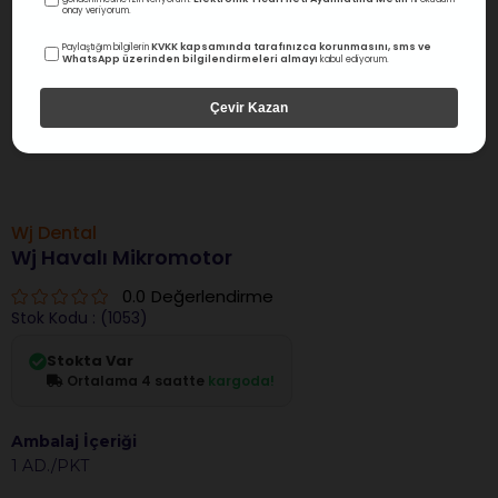
onay veriyorum.
KVKK kapsamında tarafınızca korunmasını, sms ve
Paylaştığım bilgilerin
WhatsApp üzerinden bilgilendirmeleri almayı
kabul ediyorum.
Çevir Kazan
Wj Dental
Wj Havalı Mikromotor
0.0
Değerlendirme
Stok Kodu
(1053)
Stokta Var
Ortalama 4 saatte
kargoda!
Ambalaj İçeriği
1 AD./PKT