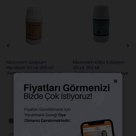
Microvem Sodyum
Microvem Edta Solüsyon
Hipoklorit %5 Lik 250 Ml.
%5 Lik 250 Ml.
Fiyatları görebilmek için üye
Fiyatları görebilmek için üye
girişi yapmalısınız.
girişi yapmalısınız.
×
Aynı Gün Kargo
Orijinal Ürün Garantisi