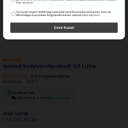
onay veriyorum.
KVKK kapsamında tarafınızca korunmasını, sms ve
Paylaştığım bilgilerin
WhatsApp üzerinden bilgilendirmeleri almayı
kabul ediyorum.
Çevir Kazan
Muhtelif
Wizard Sodyum Hipoklorit %5 1 Litre
0.0
Değerlendirme
Stok Kodu
(1527)
Stokta Var
Ortalama 4 saatte
kargoda!
Ürün İçeriği
1 Ad 1000 Ml Şişe