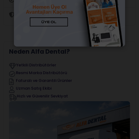
Güvenli Alışveriş
Neden Alfa Dental?
Yetkili Distribütörler
Resmi Marka Distribütörü
Faturalı ve Garantili Ürünler
Uzman Satış Ekibi
Hızlı ve Güvenilir Sevkiyat