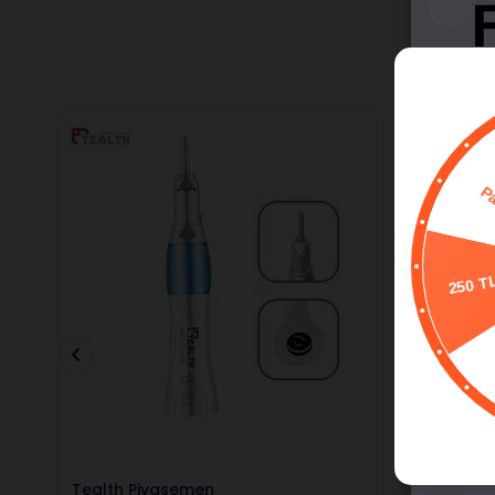
250 T
Tealth Piyasemen
Wj Piyas