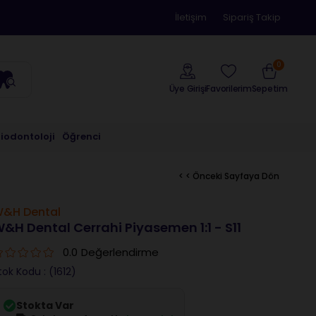
İletişim
Sipariş Takip
0
Üye Girişi
Sepetim
Favorilerim
riodontoloji
Öğrenci
< < Önceki Sayfaya Dön
&H Dental
&H Dental Cerrahi Piyasemen 1:1 - S11
0.0
Değerlendirme
tok Kodu
(1612)
Stokta Var