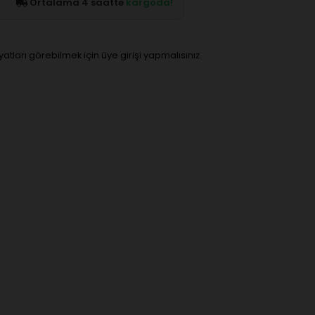
Ortalama 4 saatte
kargoda!
iyatları görebilmek için üye girişi yapmalısınız.