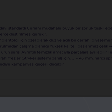
avi standardı Cerrahi müdahale büyük bir zorluk teşkil ede
rçekleştirilmesi gerekir.
antoloji için özel olarak düz ve açılı bir cerrahi piyasemen se
ulmadan çalışma olanağı Yüksek kaliteli paslanmaz çelik 
n serisi Ayrıntılı temizlik amacıyla parçalara ayrılabilir Ter
rahi frezler (Stryker sistemi dahil) için, U = 45 mm, harici s
ediye kampanyası geçerli değildir.