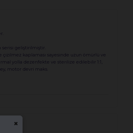
r.
risi geliştirilmiştir.
ve çizilmez kaplaması sayesinde uzun ömürlü ve
mal yolla dezenfekte ve sterilize edilebilir 1:1,
prey, motor devri maks.
×