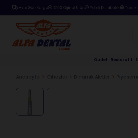
Aynı Gün Kargo
%100 Orjinal Ürün
Yetkili Distribütör
Teknik 
Outlet
Restoratif
Anasayfa
Cihazlar
Dinamik Aletler
Piyaseme