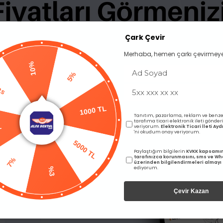
BENZER ÜRÜNLER
Çark Çevir
Merhaba, hemen çarkı çevirmeye
10%
Pas
5%
L
Tanıtım, pazarlama, reklam ve benze
tarafıma ticari elektronik ileti gönde
1000 TL
veriyorum.
Elektronik Ticari İleti A
'ni okudum onay veriyorum.
7%
5000 TL
Paylaştığım bilgilerin
KVKK kapsamı
tarafınızca korunmasını, sms ve W
üzerinden bilgilendirmeleri almayı
ediyorum.
%3
Çevir Kazan
Ücretsiz Kargo
emen
W&H Dental Alegra Çelik Ru