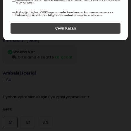
onay veriyorum.
Voco Dental
KVKK kapsamında tarafınızca korunmasını, sms ve
Paylaştığım bilgilerin
WhatsApp üzerinden bilgilendirmeleri almayı
kabul ediyorum.
Voco Grandio Blocs HT 14L Nano Seramik Hibrit
CAD-CAM Blok
Çevir Kazan
0.0
Değerlendirme
Stok Kodu
(1809)
Stokta Var
Ortalama 4 saatte
kargoda!
Ambalaj İçeriği
1 Ad
Fiyatları görebilmek için üye girişi yapmalısınız.
Renk
A1
A2
A3