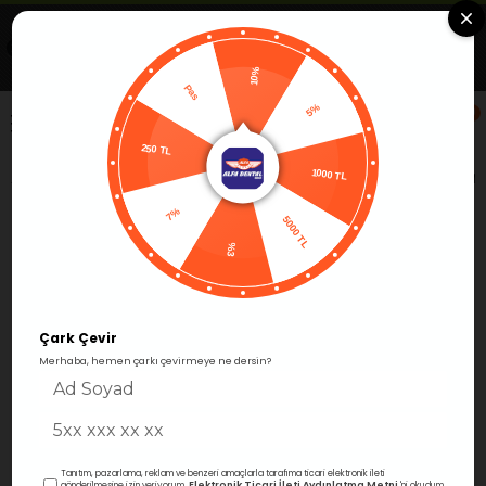
Uygulamada Aç
Görüntüle
Alfa Group Dental
Ücretsiz -Google Play'de
10%
Pas
5%
0
250 TL
Anasayfa
Protetik
Simantasyon
Cam İyonomer Sim
1000 TL
7%
5000 TL
%3
Çark Çevir
Merhaba, hemen çarkı çevirmeye ne dersin?
Tanıtım, pazarlama, reklam ve benzeri amaçlarla tarafıma ticari elektronik ileti
Elektronik Ticari İleti Aydınlatma Metni
gönderilmesine izin veriyorum.
'ni okudum