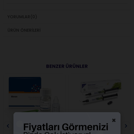
YORUMLAR
(0)
ÜRÜN ÖNERILERI
BENZER ÜRÜNLER
×