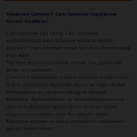
Vladmıva Cemion F Cam İonomer Yapıştırma
Simanı Özellikleri
Cam ionomer tip1 luting. Cam ionomer
polikasboksilat kron, köprü ve kaide simanıdır.
Cemion F cam ionomer siman toz ve sıvı karıştırılarak
elde edilir.
Toz ince alumofluorosilikat camdır. Sıvı, poliakrilik
asidin su çözeltisidir.
Cemion F radyopasite, yüksek mekanik mukavemet,
düşük çözünürlük sayesinde dentin ve diğer dental
materyallere iyi yapışma özelliğine sahiptir.
Malzeme, diş kenarlarının iyi hermetizasyonunu ve
dişin sert dokularını güçlendiren ve ikincil çürük
oluşumunu önleyen uzun flor salınımı sağlar.
Malzeme kronları ve köprü protezlerini sabitlerken
ağrıya neden olmaz.