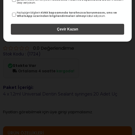
onay veriyorum.
KVKK kapsamında tarafınızca korunmasını, sms ve
Paylaştığım bilgilerin
WhatsApp üzerinden bilgilendirmeleri almayı
kabul ediyorum.
Çevir Kazan
Ultradent
Ultradent Universal Dentin Sealant Kit
0.0
Değerlendirme
Stok Kodu
(1724)
Stokta Var
Ortalama 4 saatte
kargoda!
Paket İçeriği:
4 x 1.2ml Universal Dentin Sealant syringes 20 Adet Uç
Fiyatları görebilmek için üye girişi yapmalısınız.
ÜRÜN ÖZELLIKLERI