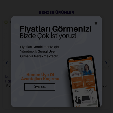
BENZER ÜRÜNLER
×
Kulzer Gluma Desensitizer
FGM Desensibilize KF %2
Hassasiyet Giderici
Hassasiyet Giderici Jel
Fiyatları görebilmek için üye
Fiyatları görebilmek için üye
girişi yapmalısınız.
girişi yapmalısınız.