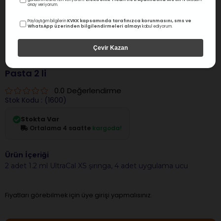
onay veriyorum.
KVKK kapsamında tarafınızca korunmasını, sms ve
Paylaştığım bilgilerin
WhatsApp üzerinden bilgilendirmeleri almayı
kabul ediyorum.
Çevir Kazan
Ultradent
Ultradent UltraCal XS Kalsiyum Hidroksit
Pasta 2 li
0.0
Değerlendirme
Stok Kodu
(1600)
Stokta Var
Ortalama 4 saatte
kargoda!
Ürün İçeriği
2 adet 1.2 ml UltraCal XS şırınga, 4 adet uygulama ucu
Fiyatları görebilmek için üye girişi yapmalısınız.