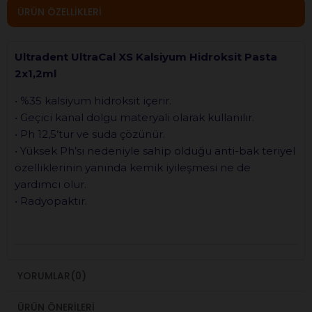
ÜRÜN ÖZELLIKLERI
Ultradent UltraCal XS Kalsiyum Hidroksit Pasta
2x1,2ml
• %35 kalsiyum hidroksit içerir.
• Geçici kanal dolgu materyali olarak kullanılır.
• Ph 12,5’tur ve suda çözünür.
• Yüksek Ph’sı nedeniyle sahip olduğu anti-bak teriyel
özelliklerinin yanında kemik iyileşmesi ne de
yardımcı olur.
• Radyopaktır.
YORUMLAR
(0)
ÜRÜN ÖNERILERI