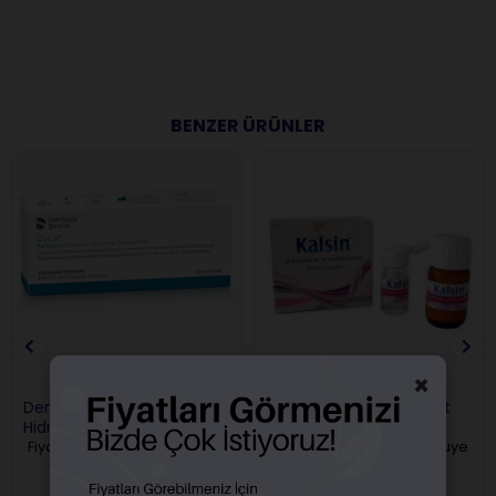
BENZER ÜRÜNLER
×
Dentsply Dycal Kalsiyum
Kalsin Kalsiyum Hidroksit
Hidroksit Pat
Fiyatları görebilmek için üye
Fiyatları görebilmek için üye
girişi yapmalısınız.
girişi yapmalısınız.