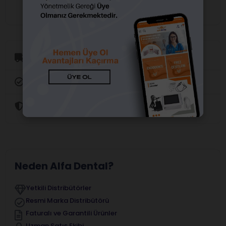
Aynı Gün Kargo
Orijinal Ürün Garantisi
Güvenli Alışveriş
Neden Alfa Dental?
Yetkili Distribütörler
Resmi Marka Distribütörü
Faturalı ve Garantili Ürünler
Uzman Satış Ekibi