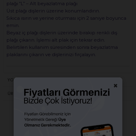
plağı “L” – Alt beyazlatma plağı
Üst plağı dişlerin üzerine konumlandırın.
Sıkıca ısırın ve yerine oturması için 2 saniye boyunca
emin.
Beyaz iç plağı dişlerin üzerinde bırakıp renkli dış
plağı çıkarın. İşlemi alt plak için tekrar edin.
Belirtilen kullanım süresinden sonra beyazlatma
plaklarını çıkarın ve dişlerinizi fırçalayın.
YORUMLAR
(0)
×
ÜRÜN ÖNERILERI
BENZER ÜRÜNLER