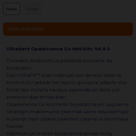
Nane
Kavun
ÜRÜN ÖZELLIKLERI
Ultradent Opalescence Go Mini Kits %6 8 li
Önceden doldurulmuş plaklarda kozmetik diş
beyazlatıcı
Eşsiz UltraFit™ plak materyali son derece rahat ve
konforlu bir şekilde her kişinin gülüşüne adapte olur
Molar'dan molar'a kavrayış sayesinde jel daha çok
posterior dişe temas eder
Opalescence Go kozmetik beyazlatma jeli uygulama
rahatlığını maksimuma çıkarmak üzere tasarlanmıştır
Kullanışlı hazır plaklar paketten çıkarılıp kullanılmaya
hazırdır
Optimum jel miktarı beyazlatma sonrası kolay