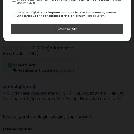
onay veriyorum.
KVKK kapsamında tarafınızca korunmasını, sms ve
Paylaştığım bilgilerin
WhatsApp üzerinden bilgilendirmeleri almayı
kabul ediyorum.
Çevir Kazan
Ultradent
Ultradent Opalescence Go Mini Kits %6 8 Li
0.0
Değerlendirme
Stok Kodu
(1617)
Stokta Var
Ortalama 4 saatte
kargoda!
Ambalaj İçeriği
4x Ultradent Opalescence Go Ev Tipi Beyazlatma Plak Üst
4x Ultradent Opalescence Go Ev Tipi Beyazlatma Plak Alt
Fiyatları görebilmek için üye girişi yapmalısınız.
Meyve İçerikleri