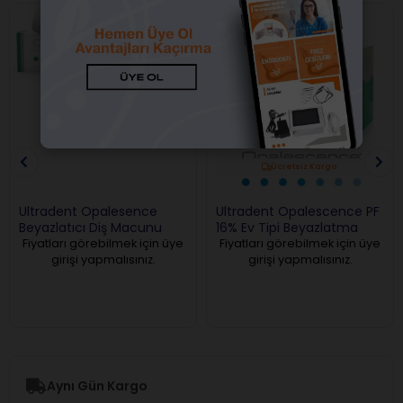
Ücretsiz Kargo
Ultradent Opalesence
Ultradent Opalescence PF
Beyazlatıcı Diş Macunu
16% Ev Tipi Beyazlatma
Fiyatları görebilmek için üye
Fiyatları görebilmek için üye
girişi yapmalısınız.
girişi yapmalısınız.
Aynı Gün Kargo