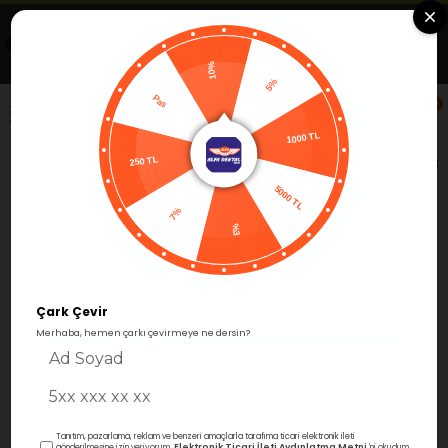
Uygulamada Aç
Görüntüle
Alfa Group Dental
Ücretsiz -Google Play'de
10%
Pas
5%
0
250 TL
1000 TL
Anasayfa
Restoratif
Kompozit Dolgular
Posterior 
5000 TL
7%
%3
Çark Çevir
Merhaba, hemen çarkı çevirmeye ne dersin?
Tanıtım, pazarlama, reklam ve benzeri amaçlarla tarafıma ticari elektronik ileti
Elektronik Ticari İleti Aydınlatma Metni
gönderilmesine izin veriyorum.
'ni okudum