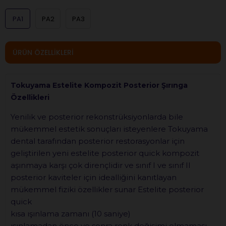
PA1
PA2
PA3
ÜRÜN ÖZELLIKLERI
Tokuyama Estelite Kompozit Posterior Şırınga
Özellikleri
Yenilik ve posterior rekonstrüksiyonlarda bile
mükemmel estetik sonuçları isteyenlere Tokuyama
dental tarafından posterior restorasyonlar için
geliştirilen yeni estelite posterior quick kompozit
aşınmaya karşı çok dirençlidir ve sınıf I ve sınıf II
posterior kaviteler için idealliğini kanıtlayan
mükemmel fiziki özellikler sunar Estelite posterior
quick
kısa ışınlama zamanı (10 saniye)
ışınlamadan önce ve sonra renk değişimi olmaması