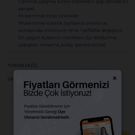
Optimal çalışma süresi (Reflektör ışığı altında 50
saniye)
Mükemmel fiziki özellikler
Mükemmel estetik (Işınlama öncesi ve
sonrasında minimum renk / şeffaflık değişimi)
En uygun kullanım özellikleri (İyi doldurma,
yapışkan olmama, kolay işlenebilirlilik)
YORUMLAR
(0)
×
ÜRÜN ÖNERILERI
BENZER ÜRÜNLER