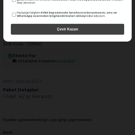
onay veriyorum.
Tokuyama
KVKK kapsamında tarafınızca korunmasını, sms ve
Paylaştığım bilgilerin
WhatsApp üzerinden bilgilendirmeleri almayı
kabul ediyorum.
Tokuyama Estelite Kompozit Posterior Şırınga
2Ml
Çevir Kazan
0.0
Değerlendirme
Stok Kodu
(0654)
Stokta Var
Ortalama 4 saatte
kargoda!
MIAT: ARALIK:2027
Paket Detayları
1 Adet 4,2 gr Kompozit
Fiyatları görebilmek için üye girişi yapmalısınız.
Renk