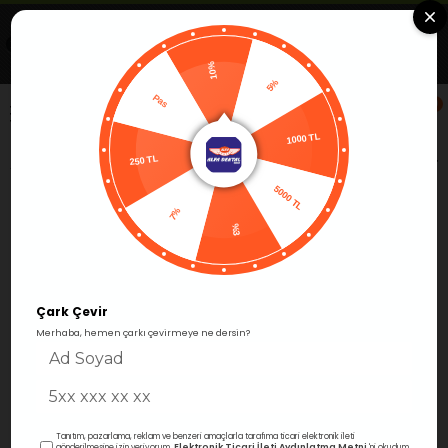
Uygulamada Aç
Görüntüle
Alfa Group Dental
Ücretsiz -Google Play'de
10%
Pas
5%
0
250 TL
1000 TL
Anasayfa
Restoratif
Kompozit Dolgular
Estetik Kom
5000 TL
7%
Ücretsiz Kargo
%3
Çark Çevir
›
Merhaba, hemen çarkı çevirmeye ne dersin?
Tanıtım, pazarlama, reklam ve benzeri amaçlarla tarafıma ticari elektronik ileti
Elektronik Ticari İleti Aydınlatma Metni
gönderilmesine izin veriyorum.
'ni okudum