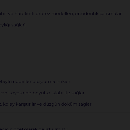
it ve hareketli protez modelleri, ortodontik çalışmalar
ylığı sağlar)
etaylı modeller oluşturma imkanı
nı sayesinde boyutsal stabilite sağlar
kolay karıştırılır ve düzgün döküm sağlar
 için özel olarak geliştirilmiştir.