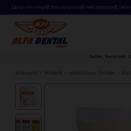
Aynı Gün Kargo
%100 Orjinal Ürün
Yetkili Distribütör
Teknik 
Outlet
Restoratif
Anasayfa
Protetik
Laboratuvar Ürünleri
Alçı