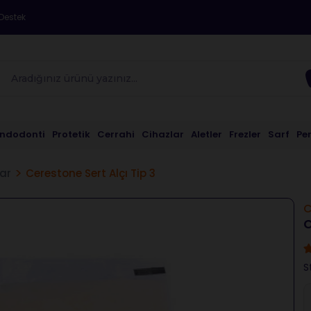
Destek
Endodonti
Protetik
Cerrahi
Cihazlar
Aletler
Frezler
Sarf
Pe
lar
Cerestone Sert Alçı Tip 3
C
C
S