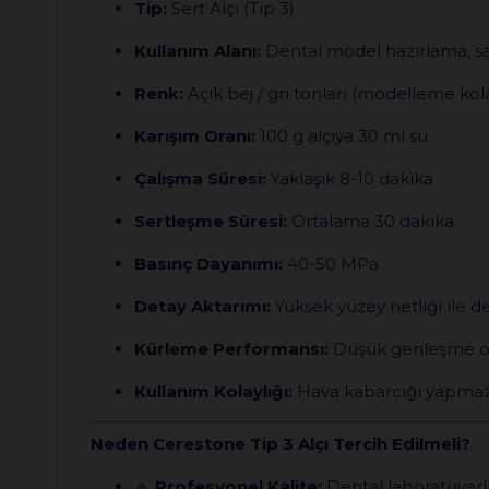
Tip:
Sert Alçı (Tip 3)
Kullanım Alanı:
Dental model hazırlama, sab
Renk:
Açık bej / gri tonları (modelleme kola
Karışım Oranı:
100 g alçıya 30 ml su
Çalışma Süresi:
Yaklaşık 8-10 dakika
Sertleşme Süresi:
Ortalama 30 dakika
Basınç Dayanımı:
40-50 MPa
Detay Aktarımı:
Yüksek yüzey netliği ile d
Kürleme Performansı:
Düşük genleşme ora
Kullanım Kolaylığı:
Hava kabarcığı yapmaz, 
Neden Cerestone Tip 3 Alçı Tercih Edilmeli?
🔹
Profesyonel Kalite:
Dental laboratuvarlar