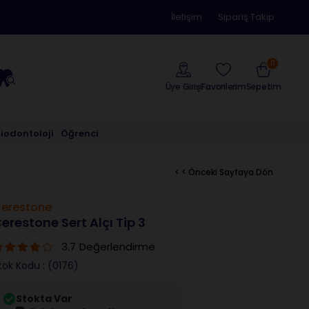
İletişim
Sipariş Takip
0
Üye Girişi
Sepetim
Favorilerim
riodontoloji
Öğrenci
< < Önceki Sayfaya Dön
erestone
erestone Sert Alçı Tip 3
3.7
Değerlendirme
tok Kodu
(0176)
Stokta Var