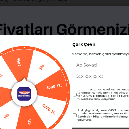
ve uzun ömürlü modeller elde edilir.
zgün yüzeyli dental modeller sunar.
sertleşmesi ile zamandan tasarruf sağlar.
 verimli tüketim sağlar.
Çark Çevir
Merhaba, hemen çarkı çevirmeye
10%
Pas
5%
L
Tanıtım, pazarlama, reklam ve benze
tarafıma ticari elektronik ileti gönde
1000 TL
veriyorum.
Elektronik Ticari İleti A
'ni okudum onay veriyorum.
%
Paylaştığım bilgilerin
KVKK kapsamı
5000 TL
tarafınızca korunmasını, sms ve W
üzerinden bilgilendirmeleri almayı
 profesyonel sonuçlar almak isteyen kullanıcılar için ideal bi
ediyorum.
%3
h edilir.