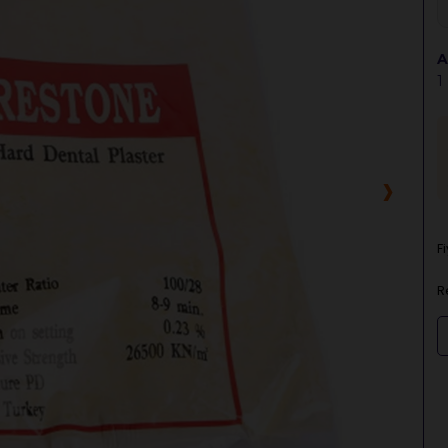
A
1
›
F
R