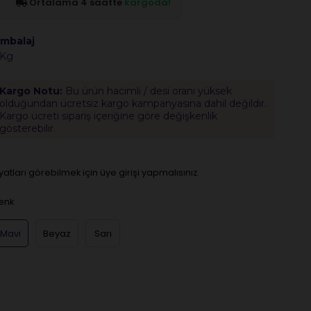
Ortalama 4 saatte
kargoda!
mbalaj
 Kg
Kargo Notu:
Bu ürün hacimli / desi oranı yüksek
olduğundan ücretsiz kargo kampanyasına dahil değildir.
Kargo ücreti sipariş içeriğine göre değişkenlik
gösterebilir.
iyatları görebilmek için üye girişi yapmalısınız.
enk
Mavi
Beyaz
Sarı