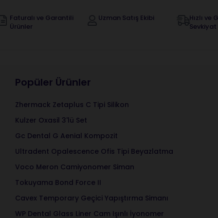
Faturalı ve Garantili
Uzman Satış Ekibi
Hızlı ve G
Ürünler
Sevkiyat
Popüler Ürünler
Zhermack Zetaplus C Tipi Silikon
Kulzer Oxasil 3'lü Set
Gc Dental G Aenial Kompozit
Ultradent Opalescence Ofis Tipi Beyazlatma
Voco Meron Camiyonomer Siman
Tokuyama Bond Force II
Cavex Temporary Geçici Yapıştırma Simanı
WP Dental Glass Liner Cam Işınlı İyonomer