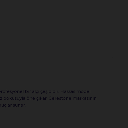
profesyonel bir alçı çeşididir. Hassas model
zsüz dokusuyla öne çıkar. Cerestone markasının
nuçlar sunar.