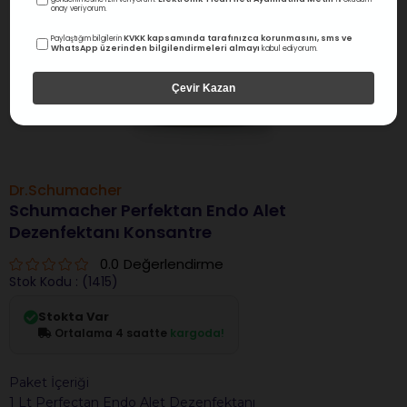
onay veriyorum.
KVKK kapsamında tarafınızca korunmasını, sms ve
Paylaştığım bilgilerin
WhatsApp üzerinden bilgilendirmeleri almayı
kabul ediyorum.
Çevir Kazan
Dr.Schumacher
Schumacher Perfektan Endo Alet
Dezenfektanı Konsantre
0.0
Değerlendirme
Stok Kodu
(1415)
Stokta Var
Ortalama 4 saatte
kargoda!
Paket İçeriği
1 Lt Perfectan Endo Alet Dezenfektanı