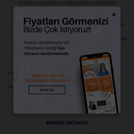
Kullanım çözeltisinin dayanıklılık sürelerine
iliskin bilirkişi raporları mevcuttur
×
Tavsiye: Tıbbi aletlerin çok kirlenmiş olması
durumunda sadece Instru-Plus gibi non-iyonik
tensit bazlı temizleyiciler kullanınız
Paslanmalara karşı korumak için Spezial Ölspray
kullanınız
YORUMLAR
(0)
ÜRÜN ÖNERILERI
BENZER ÜRÜNLER