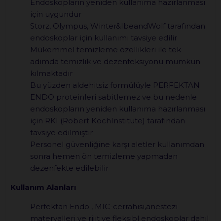
Endoskopların yeniden kullanıma hazırlanması
için uygundur
Storz, Olympus, Winter&IbeandWolf tarafından
endoskoplar için kullanımı tavsiye edilir
Mükemmel temizleme özellikleri ile tek
adımda temizlik ve dezenfeksiyonu mümkün
kılmaktadır
Bu yüzden aldehitsiz formülüyle PERFEKTAN
ENDO proteinleri sabitlemez ve bu nedenle
endoskopların yeniden kullanıma hazırlanması
için RKI (Robert KochInstitute) tarafından
tavsiye edilmiştir
Personel güvenliğine karşı aletler kullanımdan
sonra hemen ön temizleme yapmadan
dezenfekte edilebilir
Kullanım Alanları
Perfektan Endo , MIC-cerrahisi,anestezi
materyalleri ve rijit ve fleksibl endoskoplar dahil