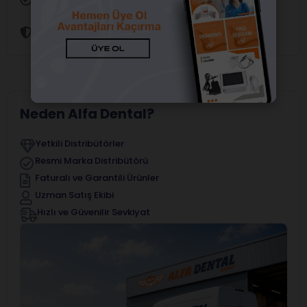
Güvenli Alışveriş
Neden Alfa Dental?
Yetkili Distribütörler
Resmi Marka Distribütörü
Faturalı ve Garantili Ürünler
Uzman Satış Ekibi
Hızlı ve Güvenilir Sevkiyat