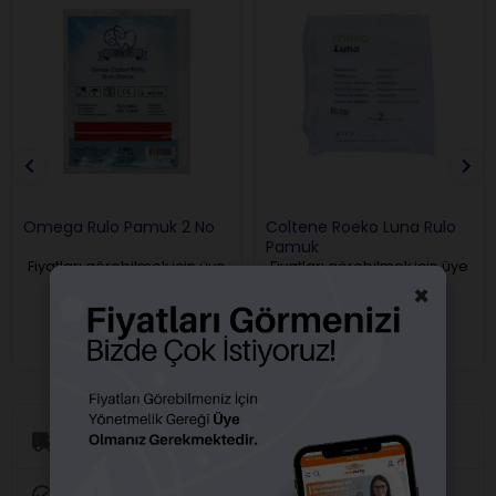
Omega Rulo Pamuk 2 No
Coltene Roeko Luna Rulo
Pamuk
Fiyatları görebilmek için üye
Fiyatları görebilmek için üye
girişi yapmalısınız.
girişi yapmalısınız.
×
Aynı Gün Kargo
Orijinal Ürün Garantisi