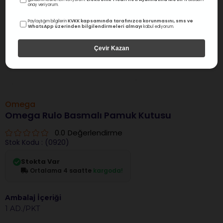
onay veriyorum.
KVKK kapsamında tarafınızca korunmasını, sms ve
Paylaştığım bilgilerin
WhatsApp üzerinden bilgilendirmeleri almayı
kabul ediyorum.
Çevir Kazan
Omega
Omega Rulo Basmalı Pamuk Kutusu
0.0
Değerlendirme
Stok Kodu
(0920)
Stokta Var
Ortalama 4 saatte
kargoda!
Ambalaj İçeriği
1 AD./PKT