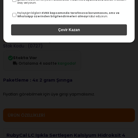
onay veriyorum.
KVKK kapsamında tarafınızca korunmasını, sms ve
Rubydent
Paylaştığım bilgilerin
WhatsApp üzerinden bilgilendirmeleri almayı
kabul ediyorum.
RubyCal LC Işıkla Sertleşen Kalsiyum Hidroksit
4 Lü
Çevir Kazan
0.0
Değerlendirme
Stok Kodu
(0727)
Stokta Var
Ortalama 4 saatte
kargoda!
Paketleme : 4x 2 gram Şırınga
Fiyatları görebilmek için üye girişi yapmalısınız.
ÜRÜN ÖZELLIKLERI
RubyCal LC Işıkla Sertleşen Kalsiyum Hidroksit 4