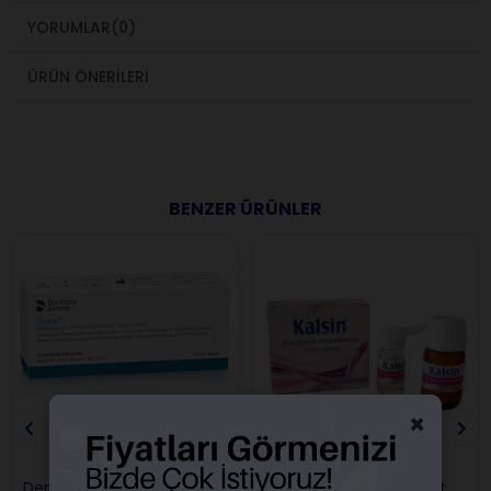
YORUMLAR
(0)
ÜRÜN ÖNERILERI
BENZER ÜRÜNLER
×
Dentsply Dycal Kalsiyum
Kalsin Kalsiyum Hidroksit