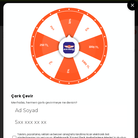
Uygulamada Aç
Görüntüle
Alfa Group Dental
Ücretsiz -Google Play'de
10%
Pas
5%
0
250 TL
Anasayfa
Protetik
Simantasyon
Cam İyonomer Sim
1000 TL
7%
5000 TL
%3
Çark Çevir
Merhaba, hemen çarkı çevirmeye ne dersin?
›
Tanıtım, pazarlama, reklam ve benzeri amaçlarla tarafıma ticari elektronik ileti
Elektronik Ticari İleti Aydınlatma Metni
gönderilmesine izin veriyorum.
'ni okudum