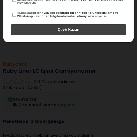
onay veriyorum.
KVKK kapsamında tarafınızca korunmasını, sms ve
Paylaştığım bilgilerin
WhatsApp üzerinden bilgilendirmeleri almayı
kabul ediyorum.
Çevir Kazan
Rubydent
Ruby Liner LC Işınlı Camiyonomer
0.0
Değerlendirme
Stok Kodu
(0555)
Stokta Var
Ortalama 4 saatte
kargoda!
Paketleme: 2 Gram Şırınga
Fiyatları görebilmek için üye girişi yapmalısınız.