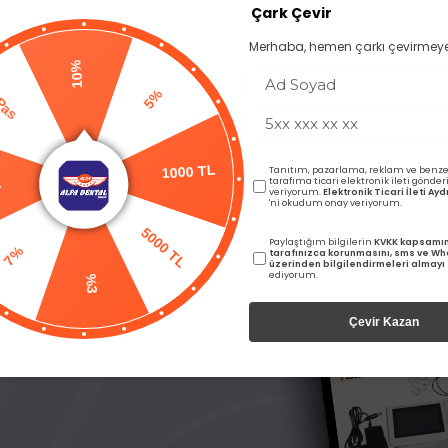
Çark Çevir
Merhaba, hemen çarkı çevirmeye
10%
Pas
5%
Tanıtım, pazarlama, reklam ve benze
L
1000 TL
tarafıma ticari elektronik ileti gönde
veriyorum.
Elektronik Ticari İleti A
'ni okudum onay veriyorum.
5000 TL
7%
Paylaştığım bilgilerin
KVKK kapsamı
tarafınızca korunmasını, sms ve W
üzerinden bilgilendirmeleri almayı
ediyorum.
%3
tta Percha Açılı
Omega Gutta Percha Açısı
Çevir Kazan
arı görebilmek için üye girişi
Fiyatları görebilmek için üye
yapmalısınız.
yapmalısınız.