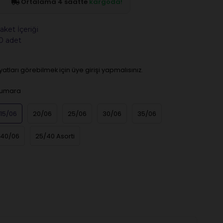
Ortalama 4 saatte
kargoda!
aket İçeriği
0 adet
iyatları görebilmek için üye girişi yapmalısınız.
umara
15/06
20/06
25/06
30/06
35/06
40/06
25/40 Asorti