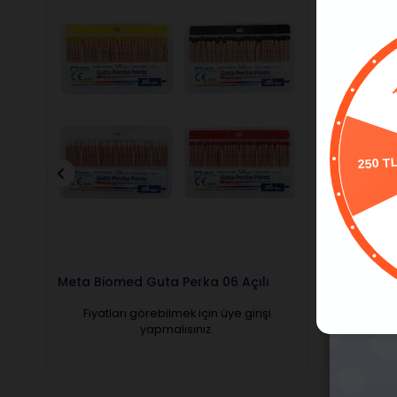
250 T
Meta Biomed Guta Perka 06 Açılı
Omega Gu
Fiyatları görebilmek için üye girişi
Fiyatl
yapmalısınız.