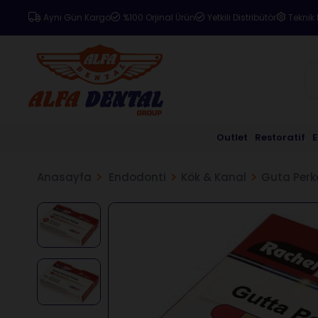
Aynı Gün Kargo
%100 Orjinal Ürün
Yetkili Distribütör
Teknik 
Outlet
Restoratif
Anasayfa
Endodonti
Kök & Kanal
Guta Perk