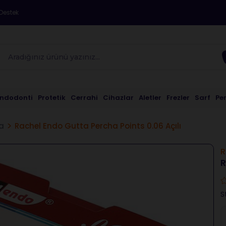
Destek
Endodonti
Protetik
Cerrahi
Cihazlar
Aletler
Frezler
Sarf
Pe
a
Rachel Endo Gutta Percha Points 0.06 Açılı
R
R
S