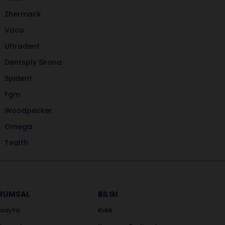
Zhermack
Voco
Ultradent
Dentsply Sirona
Spident
Fgm
Woodpecker
Omega
Tealth
RUMSAL
BİLGİ
sayfa
Kvkk