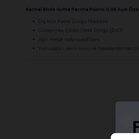
Rachel Endo Gutta Percha Points 0.06 Açılı Özell
Diş Kök Kanal Dolgu Maddesi
Gütaperka, Çinko Oksit Dolgu (ZnO)
Ağır metal radyopasıfizanı
Yumuşatıcı, serin kuru ve havalandırmalı bi