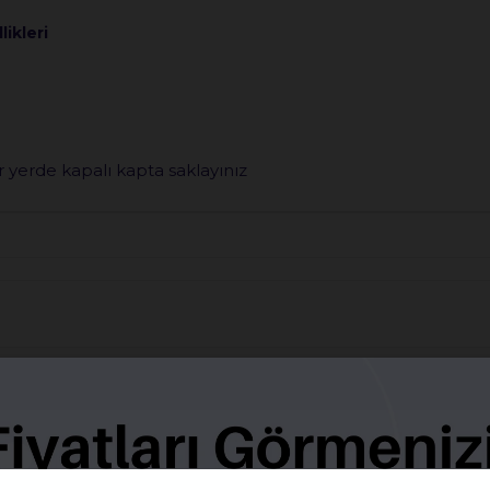
ikleri
r yerde kapalı kapta saklayınız
BENZER ÜRÜNLER