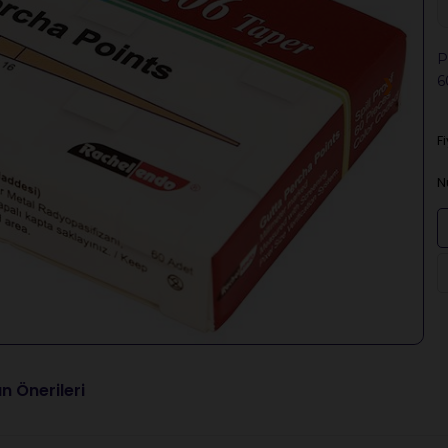
P
›
6
F
N
n Önerileri