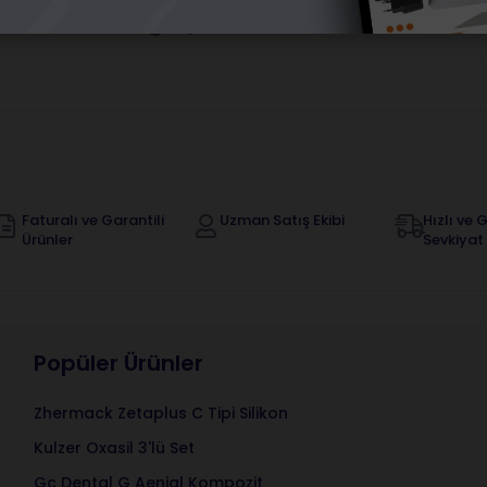
Orijinal Ürün Garantisi
Faturalı ve Garantili
Uzman Satış Ekibi
Hızlı ve G
Ürünler
Sevkiyat
Popüler Ürünler
Zhermack Zetaplus C Tipi Silikon
Kulzer Oxasil 3'lü Set
Gc Dental G Aenial Kompozit