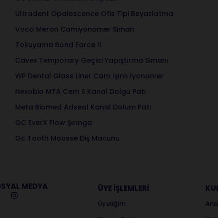
Ultradent Opalescence Ofis Tipi Beyazlatma
Voco Meron Camiyonomer Siman
Tokuyama Bond Force II
Cavex Temporary Geçici Yapıştırma Simanı
WP Dental Glass Liner Cam Işınlı İyonomer
Nexobio MTA Cem S Kanal Dolgu Patı
Meta Biomed Adseal Kanal Dolum Patı
GC EverX Flow Şırınga
Gc Tooth Mousse Diş Macunu
SYAL MEDYA
ÜYE İŞLEMLERİ
KU
Üyeliğim
Ana