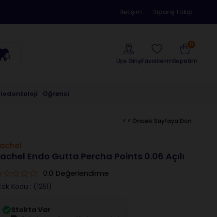
İletişim
Sipariş Takip
0
Üye Girişi
Sepetim
Favorilerim
riodontoloji
Öğrenci
< < Önceki Sayfaya Dön
achel
achel Endo Gutta Percha Points 0.06 Açılı
0.0
Değerlendirme
tok Kodu
(1251)
Stokta Var