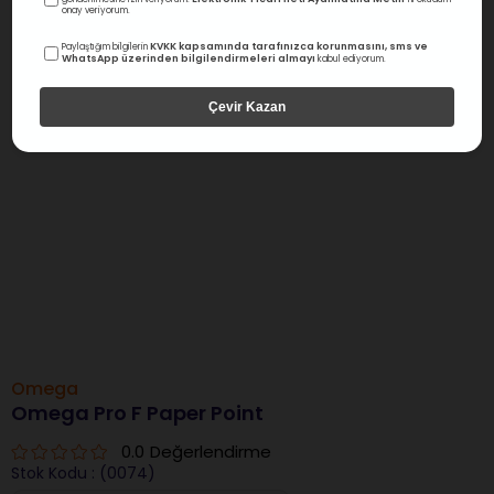
onay veriyorum.
KVKK kapsamında tarafınızca korunmasını, sms ve
Paylaştığım bilgilerin
WhatsApp üzerinden bilgilendirmeleri almayı
kabul ediyorum.
Çevir Kazan
Omega
Omega Pro F Paper Point
0.0
Değerlendirme
Stok Kodu
(0074)