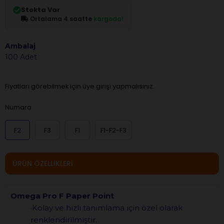
Stokta Var
Ortalama 4 saatte
kargoda!
Ambalaj
100 Adet
Fiyatları görebilmek için üye girişi yapmalısınız.
Numara
F2
F3
F1
F1-F2-F3
ÜRÜN ÖZELLIKLERI
Omega Pro F Paper Point
·Kolay ve hızlı tanımlama için özel olarak
renklendirilmiştir.