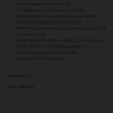
·Yüksek sağlamlık ve emicilik.
·ISO aksesuar ölçümlerine uygundur.
·Yüksek emilim ve kurutma gücüne sahiptir.
·Gama ışınlarıyla sterilize edilmiştir.
·Milimetre işaretlemesi sayesinde kolay derinlik
ölçme yeteneği.
·Paper’da 16mm, 18mm, 19mm, 20mm, 22mm
ve 24mm canlı milimetrik işaretleme.
·Kalıntı bırakmayan temiz yüzey.
·Paketleme: 100’lük Kutu
YORUMLAR
(0)
ÜRÜN ÖNERILERI