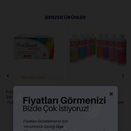
BENZER ÜRÜNLER
Ücretsiz Kargo
Proshield Varnish Koruyucu
Ionite Apf Flor Jel
×
Vernik 200'lük
Fiyatları görebilmek için üye
Fiyatları görebilmek için üye
girişi yapmalısınız.
girişi yapmalısınız.