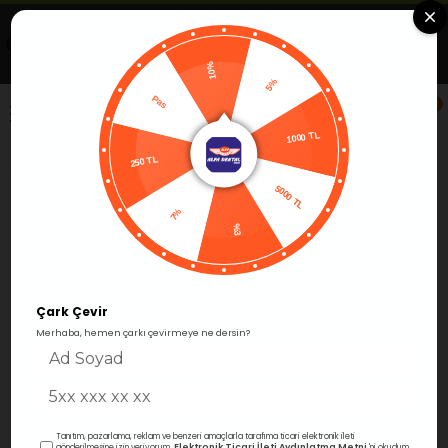
Uygulamada Aç
Görüntüle
Alfa Group Dental
Ücretsiz -Google Play'de
10%
Pas
5%
0
250 TL
1000 TL
Anasayfa
Periodontoloji
Pedodonti
Flor Uygulama Ü
5000 TL
7%
%3
Çark Çevir
›
Merhaba, hemen çarkı çevirmeye ne dersin?
Tanıtım, pazarlama, reklam ve benzeri amaçlarla tarafıma ticari elektronik ileti
Elektronik Ticari İleti Aydınlatma Metni
gönderilmesine izin veriyorum.
'ni okudum