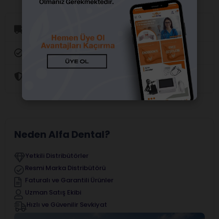
Aynı Gün Kargo
Orijinal Ürün Garantisi
Güvenli Alışveriş
Neden Alfa Dental?
Yetkili Distribütörler
Resmi Marka Distribütörü
Faturalı ve Garantili Ürünler
Uzman Satış Ekibi
Hızlı ve Güvenilir Sevkiyat