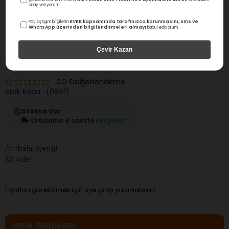
onay veriyorum.
KVKK kapsamında tarafınızca korunmasını, sms ve
Paylaştığım bilgilerin
WhatsApp üzerinden bilgilendirmeleri almayı
kabul ediyorum.
Çevir Kazan
President
Proshield Varnish Koruyucu Vernik 32'lik
0.0
Değerlendirme
Stok Kodu
(0941)
Stokta Var
Ortalama 4 saatte
kargoda!
Ambalaj İçeriği
32 Adet
Fiyatları görebilmek için üye girişi yapmalısınız.
ÜRÜN ÖZELLIKLERI