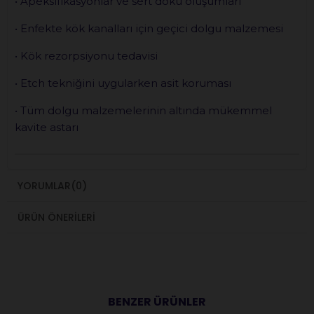
• Apeksifikasyonlar ve sert doku oluşumları
• Enfekte kök kanalları için geçici dolgu malzemesi
• Kök rezorpsiyonu tedavisi
• Etch tekniğini uygularken asit koruması
• Tüm dolgu malzemelerinin altında mükemmel
kavite astarı
YORUMLAR
(0)
ÜRÜN ÖNERILERI
BENZER ÜRÜNLER