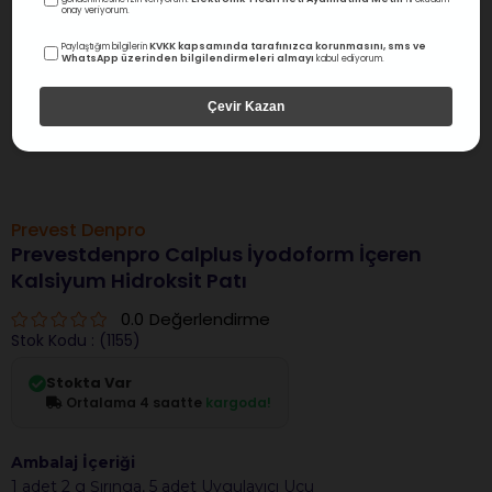
onay veriyorum.
KVKK kapsamında tarafınızca korunmasını, sms ve
Paylaştığım bilgilerin
WhatsApp üzerinden bilgilendirmeleri almayı
kabul ediyorum.
Çevir Kazan
Prevest Denpro
Prevestdenpro Calplus İyodoform İçeren
Kalsiyum Hidroksit Patı
0.0
Değerlendirme
Stok Kodu
(1155)
Stokta Var
Ortalama 4 saatte
kargoda!
Ambalaj İçeriği
1 adet 2 g Şırınga, 5 adet Uygulayıcı Ucu