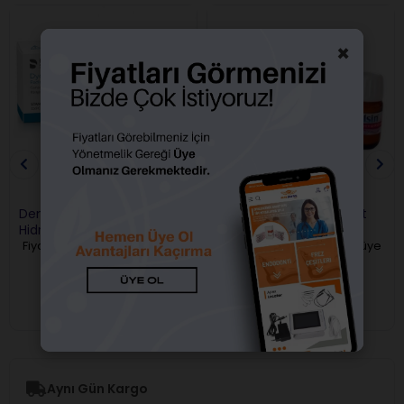
×
Dentsply Dycal Kalsiyum
Kalsin Kalsiyum Hidroksit
Hidroksit Pat
Fiyatları görebilmek için üye
Fiyatları görebilmek için üye
girişi yapmalısınız.
girişi yapmalısınız.
Aynı Gün Kargo