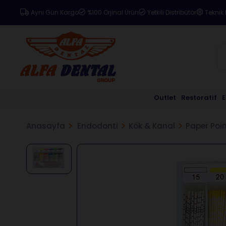
Aynı Gün Kargo
%100 Orjinal Ürün
Yetkili Distribütör
Teknik 
Outlet
Restoratif
Anasayfa
Endodonti
Kök & Kanal
Paper Poi