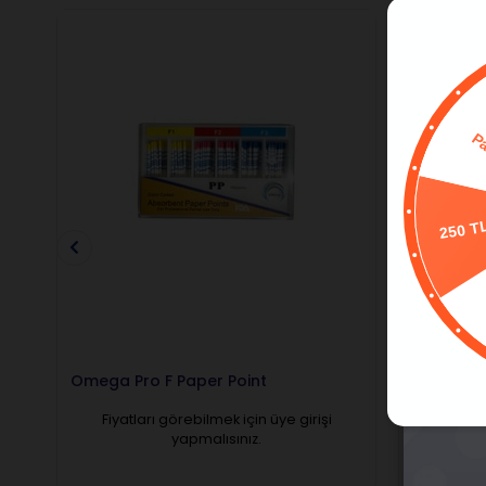
250 T
Omega Pro F Paper Point
Omega Pa
Fiyatları görebilmek için üye girişi
Fiyatl
yapmalısınız.