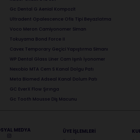
Gc Dental G Aenial Kompozit
Ultradent Opalescence Ofis Tipi Beyazlatma
Voco Meron Camiyonomer Siman
Tokuyama Bond Force II
Cavex Temporary Geçici Yapıştırma Simanı
WP Dental Glass Liner Cam Işınlı İyonomer
Nexobio MTA Cem S Kanal Dolgu Patı
Meta Biomed Adseal Kanal Dolum Patı
GC EverX Flow Şırınga
Gc Tooth Mousse Diş Macunu
SYAL MEDYA
ÜYE İŞLEMLERİ
KU