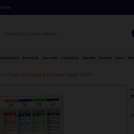
Destek
Endodonti
Protetik
Cerrahi
Cihazlar
Aletler
Frezler
Sarf
Pe
nt
Pearl Endopia 0.4 Taper Paper Point
P
P
S