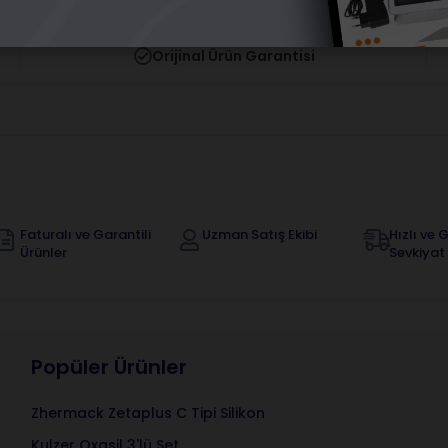
Orijinal Ürün Garantisi
Faturalı ve Garantili
Uzman Satış Ekibi
Hızlı ve G
Ürünler
Sevkiyat
Popüler Ürünler
Zhermack Zetaplus C Tipi Silikon
Kulzer Oxasil 3'lü Set