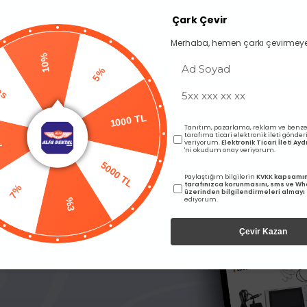
Çark Çevir
Merhaba, hemen çarkı çevirmeye
10%
Pas
5%
L
Tanıtım, pazarlama, reklam ve benze
tarafıma ticari elektronik ileti gönde
1000 TL
veriyorum.
Elektronik Ticari İleti A
'ni okudum onay veriyorum.
7%
5000 TL
Paylaştığım bilgilerin
KVKK kapsamı
tarafınızca korunmasını, sms ve W
üzerinden bilgilendirmeleri almayı
ediyorum.
%3
Çevir Kazan
per Points Açısız
Meta Biomed Paper Points 0
arı görebilmek için üye girişi
Fiyatları görebilmek için üye
yapmalısınız.
yapmalısınız.