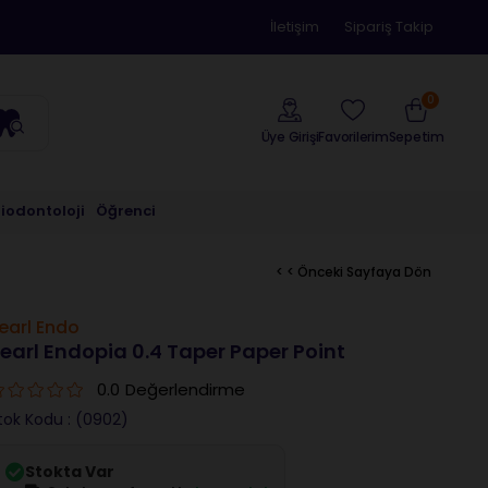
İletişim
Sipariş Takip
0
Üye Girişi
Sepetim
Favorilerim
riodontoloji
Öğrenci
< < Önceki Sayfaya Dön
earl Endo
earl Endopia 0.4 Taper Paper Point
0.0
Değerlendirme
tok Kodu
(0902)
Stokta Var