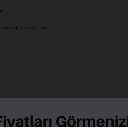
r.
erinlik ölçme yeteneği
BENZER ÜRÜNLER