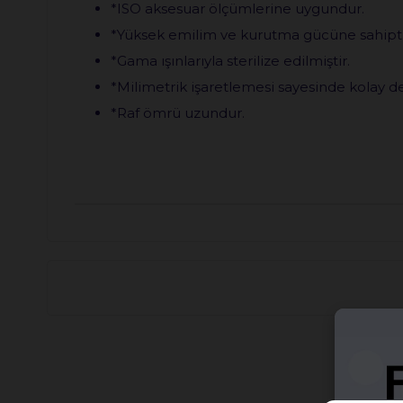
*ISO aksesuar ölçümlerine uygundur.
*Yüksek emilim ve kurutma gücüne sahipti
*Gama ışınlarıyla sterilize edilmiştir.
*Milimetrik işaretlemesi sayesinde kolay d
*Raf ömrü uzundur.