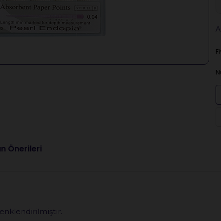
A
F
N
n Önerileri
enklendirilmiştir.