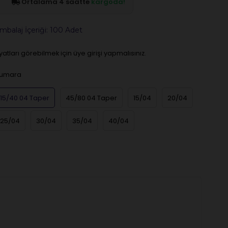
Ortalama 4 saatte
kargoda!
mbalaj İçeriği: 100 Adet
iyatları görebilmek için üye girişi yapmalısınız.
umara
15/40 04 Taper
45/80 04 Taper
15/04
20/04
25/04
30/04
35/04
40/04