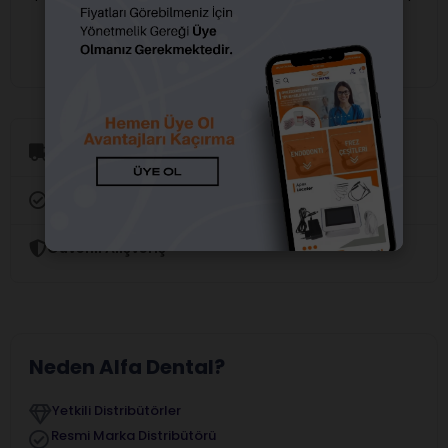
girişi yapmalısınız.
girişi yapmalısınız.
Aynı Gün Kargo
Orijinal Ürün Garantisi
Güvenli Alışveriş
Neden Alfa Dental?
Yetkili Distribütörler
Resmi Marka Distribütörü