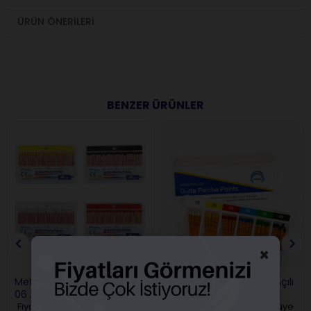
ÜRÜN ÖNERILERI
BENZER ÜRÜNLER
×
Meta Biomed Guta Perka
Omega Gutta Percha Açılı
06 Açılı
Fiyatları görebilmek için üye
Fiyatları görebilmek için üye