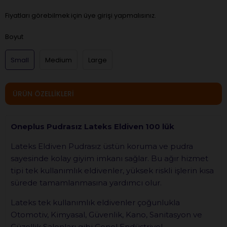
Fiyatları görebilmek için üye girişi yapmalısınız.
Boyut
Small
Medium
Large
ÜRÜN ÖZELLIKLERI
Oneplus Pudrasız Lateks Eldiven 100 lük
Lateks Eldiven Pudrasız üstün koruma ve pudra
sayesinde kolay giyim imkanı sağlar. Bu ağır hizmet
tipi tek kullanımlık eldivenler, yüksek riskli işlerin kısa
sürede tamamlanmasına yardımcı olur.
Lateks tek kullanımlık eldivenler çoğunlukla
Otomotiv, Kimyasal, Güvenlik, Kano, Sanitasyon ve
Güzellik Salonları gibi Genel Endüstriyel