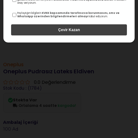
onay veriyorum.
KVKK kapsamında tarafınızca korunmasını, sms ve
Paylaştığım bilgilerin
WhatsApp üzerinden bilgilendirmeleri almayı
kabul ediyorum.
Çevir Kazan
Oneplus
Oneplus Pudrasız Lateks Eldiven
0.0
Değerlendirme
Stok Kodu
(1784)
Stokta Var
Ortalama 4 saatte
kargoda!
Ambalaj İçeriği
100 Ad