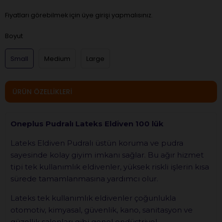
Fiyatları görebilmek için üye girişi yapmalısınız.
Boyut
Small
Medium
Large
ÜRÜN ÖZELLIKLERI
Oneplus Pudralı Lateks Eldiven 100 lük
Lateks Eldiven Pudralı üstün koruma ve pudra
sayesinde kolay giyim imkanı sağlar. Bu ağır hizmet
tipi tek kullanımlık eldivenler, yüksek riskli işlerin kısa
sürede tamamlanmasına yardımcı olur.
Lateks tek kullanımlık eldivenler çoğunlukla
otomotiv, kimyasal, güvenlik, kano, sanitasyon ve
güzellik salonları gibi genel endüstriyel