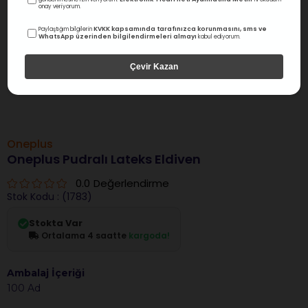
onay veriyorum.
KVKK kapsamında tarafınızca korunmasını, sms ve
Paylaştığım bilgilerin
WhatsApp üzerinden bilgilendirmeleri almayı
kabul ediyorum.
Çevir Kazan
Oneplus
Oneplus Pudralı Lateks Eldiven
0.0
Değerlendirme
Stok Kodu
(1783)
Stokta Var
Ortalama 4 saatte
kargoda!
Ambalaj İçeriği
100 Ad