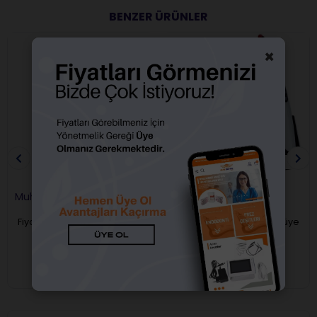
BENZER ÜRÜNLER
×
Ücretsiz Kargo
Muhtelif Led Cihazı Ucu
Woodpecker Led B Işınlı
Dolgu Cihazı
Fiyatları görebilmek için üye
Fiyatları görebilmek için üye
girişi yapmalısınız.
girişi yapmalısınız.