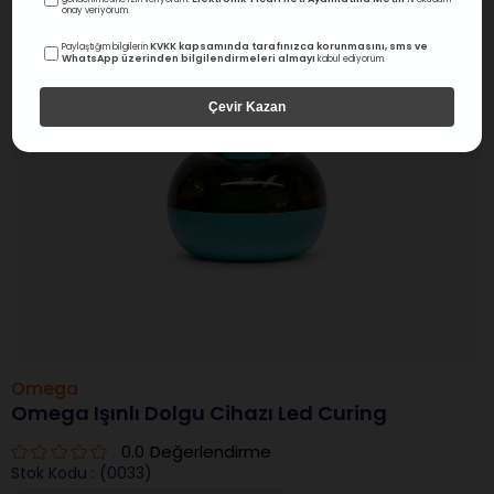
›
onay veriyorum.
KVKK kapsamında tarafınızca korunmasını, sms ve
Paylaştığım bilgilerin
WhatsApp üzerinden bilgilendirmeleri almayı
kabul ediyorum.
Çevir Kazan
Omega
Omega Işınlı Dolgu Cihazı Led Curing
0.0
Değerlendirme
Stok Kodu
(0033)