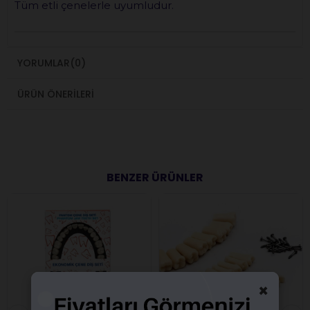
Tüm etli çenelerle uyumludur.
YORUMLAR
(0)
ÜRÜN ÖNERILERI
BENZER ÜRÜNLER
×