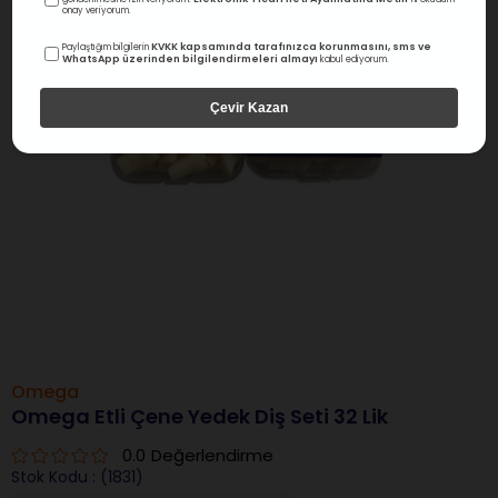
›
onay veriyorum.
KVKK kapsamında tarafınızca korunmasını, sms ve
Paylaştığım bilgilerin
WhatsApp üzerinden bilgilendirmeleri almayı
kabul ediyorum.
Çevir Kazan
Omega
Omega Etli Çene Yedek Diş Seti 32 Lik
0.0
Değerlendirme
Stok Kodu
(1831)