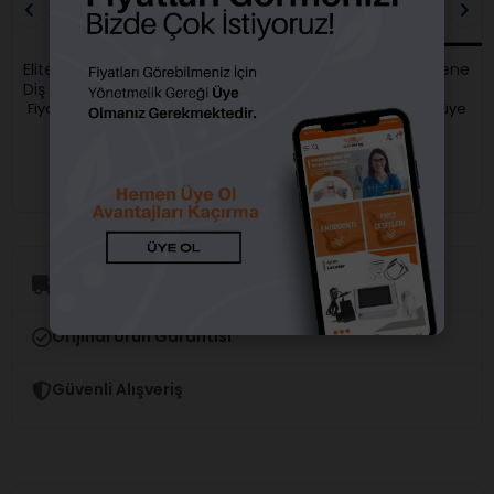
Elite Fantom Çene Yedek
Omega Plus Fantom Çene
Diş Seti
Yedek Tekli Dişler 32 Lik
Fiyatları görebilmek için üye
Fiyatları görebilmek için üye
girişi yapmalısınız.
girişi yapmalısınız.
Aynı Gün Kargo
Orijinal Ürün Garantisi
Güvenli Alışveriş