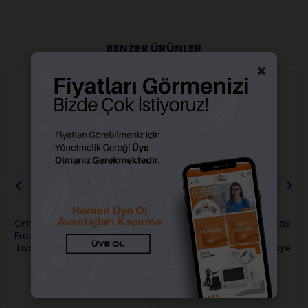
BENZER ÜRÜNLER
×
Omega Anguldurva Elmas
Omega Anguldurva Elmas
Frez Fisür Siyah
Frez Alev Yeşil
Fiyatları görebilmek için üye
Fiyatları görebilmek için üye
girişi yapmalısınız.
girişi yapmalısınız.