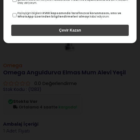
onay veriyorum.
KVKK kapsamında tarafınızca korunmasını, sms ve
Paylaştığım bilgilerin
WhatsApp üzerinden bilgilendirmeleri almayı
kabul ediyorum.
Çevir Kazan
Omega
Omega Anguldurva Elmas Mum Alevi Yeşil
0.0
Değerlendirme
Stok Kodu
(1283)
Stokta Var
Ortalama 4 saatte
kargoda!
Ambalaj İçeriği
1 Adet Fiyatı