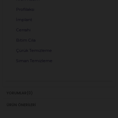
Profilaksi
İmplant
Cerrahi
Bitim Cila
Çürük Temizleme
Siman Temizleme
YORUMLAR
(0)
ÜRÜN ÖNERILERI