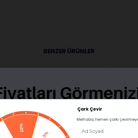
BENZER ÜRÜNLER
Çark Çevir
Merhaba, hemen çarkı çevirmeye
10%
5%
Pas