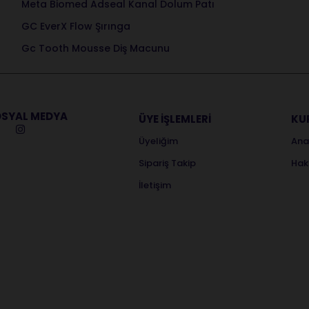
Meta Biomed Adseal Kanal Dolum Patı
GC EverX Flow Şırınga
Gc Tooth Mousse Diş Macunu
SYAL MEDYA
ÜYE İŞLEMLERİ
KU
Üyeliğim
Ana
Sipariş Takip
Hak
İletişim