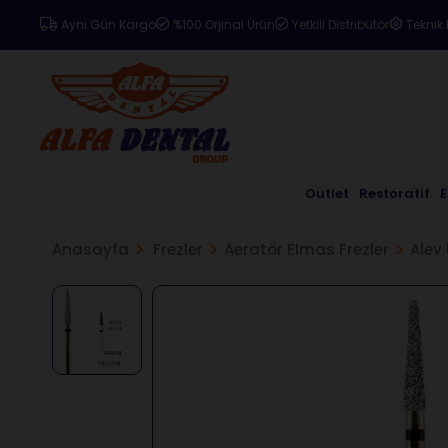
Aynı Gün Kargo
%100 Orjinal Ürün
Yetkili Distribütör
Teknik 
Outlet
Restoratif
Anasayfa
Frezler
Aeratör Elmas Frezler
Alev 