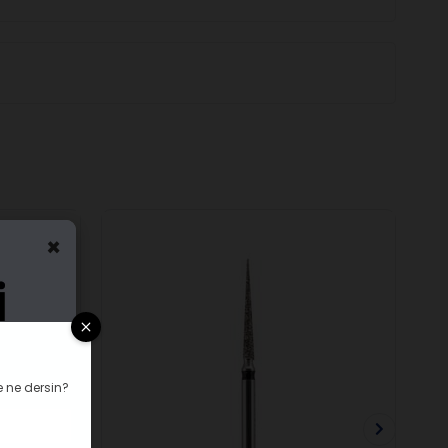
×
 ne dersin?