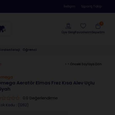
İletişim
Sipariş Takip
0
Üye Girişi
Sepetim
Favorilerim
riodontoloji
Öğrenci
h
< < Önceki Sayfaya Dön
Omega
mega Aeratör Elmas Frez Kısa Alev Uçlu
iyah
0.0
Değerlendirme
tok Kodu
(1262)