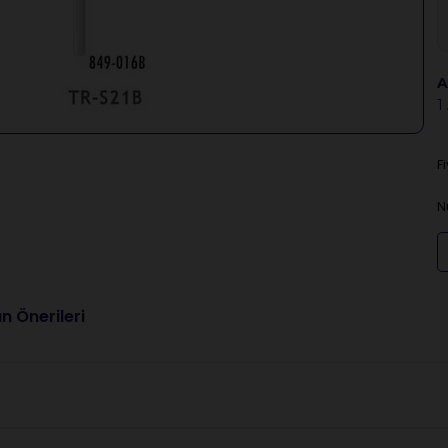
A
1
F
N
n Önerileri