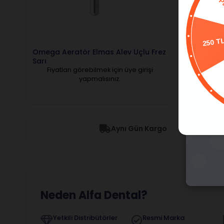
250 T
Omega Aeratör Elmas Alev Uçlu Frez
Omega Ae
Sarı
Kırmızı
Fiyatları görebilmek için üye girişi
Fiyatl
yapmalısınız.
Aynı Gün Kargo
Neden Alfa Dental?
Yetkili Distribütörler
Resmi Marka