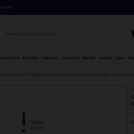
Destek
Endodonti
Protetik
Cerrahi
Cihazlar
Aletler
Frezler
Sarf
Pe
Uçlu Frez
Omega Aeratör Elmas Frez Kısa Alev Uçlu Siya
O
S
S