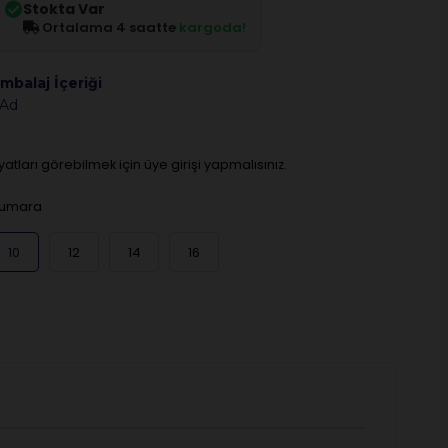
Stokta Var
Ortalama 4 saatte
kargoda!
mbalaj İçeriği
 Ad
iyatları görebilmek için üye girişi yapmalısınız.
umara
10
12
14
16