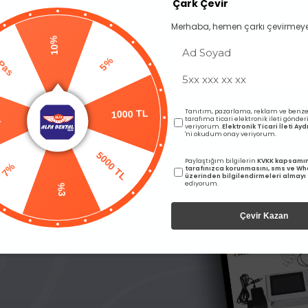
Çark Çevir
Merhaba, hemen çarkı çevirmeye
10%
5%
as
1000 TL
Tanıtım, pazarlama, reklam ve benze
tarafıma ticari elektronik ileti gönde
L
veriyorum.
Elektronik Ticari İleti A
'ni okudum onay veriyorum.
5000 TL
Paylaştığım bilgilerin
KVKK kapsamı
7%
tarafınızca korunmasını, sms ve W
üzerinden bilgilendirmeleri almayı
ediyorum.
%3
per Points Açısız
Meta Biomed Paper Points 0
Çevir Kazan
arı görebilmek için üye girişi
Fiyatları görebilmek için üye
yapmalısınız.
yapmalısınız.