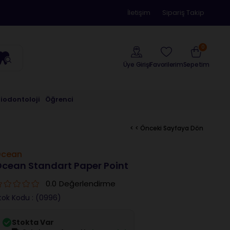
İletişim
Sipariş Takip
0
Üye Girişi
Sepetim
Favorilerim
riodontoloji
Öğrenci
< < Önceki Sayfaya Dön
cean
cean Standart Paper Point
0.0
Değerlendirme
tok Kodu
(0996)
Stokta Var