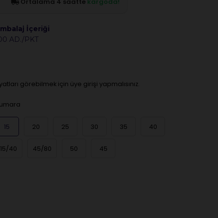
Ortalama 4 saatte
kargoda!
mbalaj İçeriği
00 AD./PKT
iyatları görebilmek için üye girişi yapmalısınız.
umara
15
20
25
30
35
40
15/40
45/80
50
45