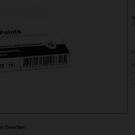
A
1
F
N
n Önerileri