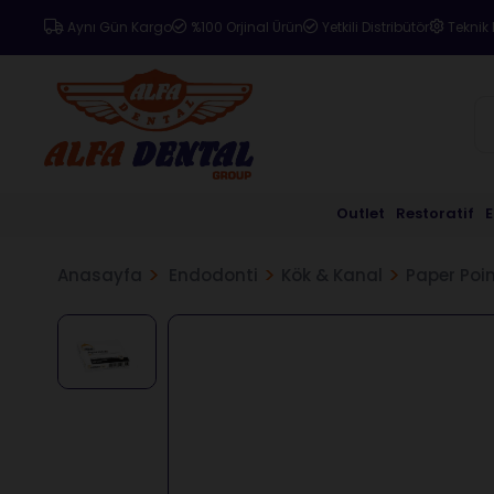
Aynı Gün Kargo
%100 Orjinal Ürün
Yetkili Distribütör
Teknik 
Outlet
Restoratif
Anasayfa
Endodonti
Kök & Kanal
Paper Poi