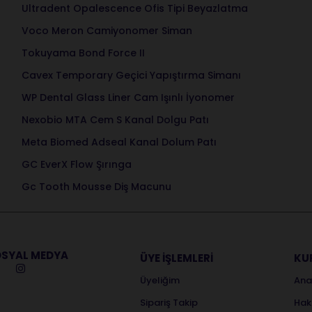
Ultradent Opalescence Ofis Tipi Beyazlatma
Voco Meron Camiyonomer Siman
Tokuyama Bond Force II
Cavex Temporary Geçici Yapıştırma Simanı
WP Dental Glass Liner Cam Işınlı İyonomer
Nexobio MTA Cem S Kanal Dolgu Patı
Meta Biomed Adseal Kanal Dolum Patı
GC EverX Flow Şırınga
Gc Tooth Mousse Diş Macunu
SYAL MEDYA
ÜYE İŞLEMLERİ
KU
Üyeliğim
Ana
Sipariş Takip
Hak