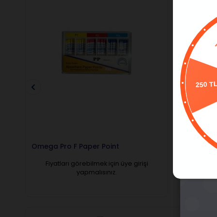
P
250 T
Omega Pro F Paper Point
Omega Pa
Fiyatları görebilmek için üye girişi
Fiyatl
yapmalısınız.