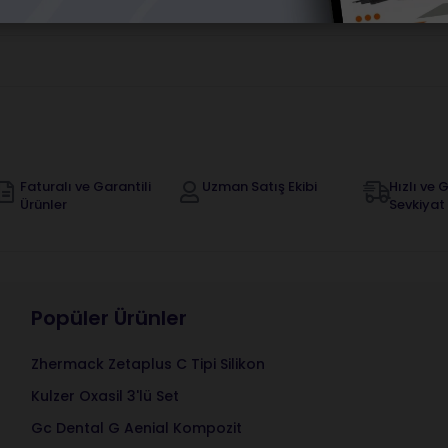
Orijinal Ürün Garantisi
Faturalı ve Garantili
Uzman Satış Ekibi
Hızlı ve G
Ürünler
Sevkiyat
Popüler Ürünler
Zhermack Zetaplus C Tipi Silikon
Kulzer Oxasil 3'lü Set
Gc Dental G Aenial Kompozit