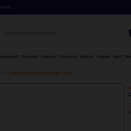
Destek
Endodonti
Protetik
Cerrahi
Cihazlar
Aletler
Frezler
Sarf
Pe
nt
Ocean Standart Paper Point
O
O
S