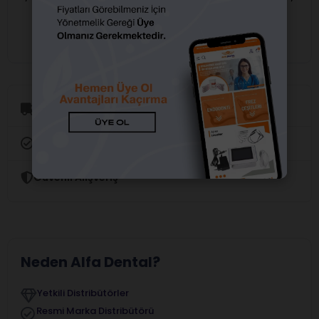
girişi yapmalısınız.
girişi yapmalısınız.
Aynı Gün Kargo
Orijinal Ürün Garantisi
Güvenli Alışveriş
Neden Alfa Dental?
Yetkili Distribütörler
Resmi Marka Distribütörü