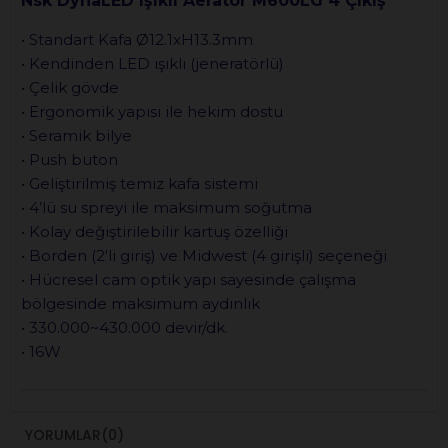
Nsk DynaLED Işıklı Aeratör M600LG 4 Çıkış
• Standart Kafa Ø12.1xH13.3mm
• Kendinden LED ışıklı (jeneratörlü)
• Çelik gövde
• Ergonomik yapısı ile hekim dostu
• Seramik bilye
• Push buton
• Geliştirilmiş temiz kafa sistemi
• 4’lü su spreyi ile maksimum soğutma
• Kolay değiştirilebilir kartuş özelliği
• Borden (2'li giriş) ve Midwest (4 girişli) seçeneği
• Hücresel cam optik yapı sayesinde çalışma
bölgesinde maksimum aydınlık
• 330.000~430.000 devir/dk.
• 16W
YORUMLAR
(0)