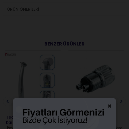
ÜRÜN ÖNERILERI
BENZER ÜRÜNLER
Ücretsiz Kargo
×
Tealth Işıklı Aeratör Kavo
Tealth Adaptör Çevirici
Kartuşlu 2 Girişli
2/4 Dönüştürücü
Fiyatları görebilmek için üye
Fiyatları görebilmek için üye