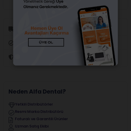
Aynı Gün Kargo
Orijinal Ürün Garantisi
Güvenli Alışveriş
Neden Alfa Dental?
Yetkili Distribütörler
Resmi Marka Distribütörü
Faturalı ve Garantili Ürünler
Uzman Satış Ekibi