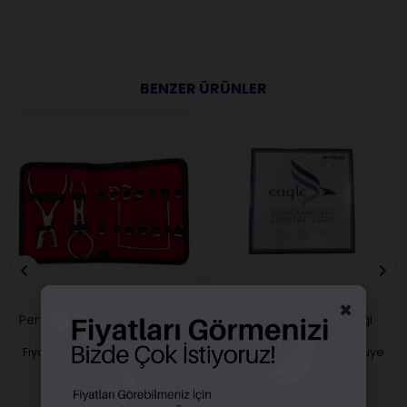
BENZER ÜRÜNLER
×
Perfect Rubberdam Seti
Eagle Rubberdam Lastiği
36 Lı
Fiyatları görebilmek için üye
Fiyatları görebilmek için üye
girişi yapmalısınız.
girişi yapmalısınız.