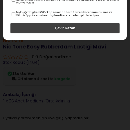
onay veriyorum.
KVKK kapsamında tarafınızca korunmasını, sms ve
Paylaştığım bilgilerin
WhatsApp üzerinden bilgilendirmeleri almayı
kabul ediyorum.
Çevir Kazan
Nic Tone
Nic Tone Easy Rubberdam Lastiği Mavi
0.0
Değerlendirme
Stok Kodu
(1464)
Stokta Var
Ortalama 4 saatte
kargoda!
Ambalaj İçeriği
1 x 36 Adet Medium (Orta kalınlık)
Fiyatları görebilmek için üye girişi yapmalısınız.