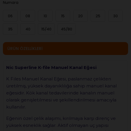
Numara
06
08
10
15
20
25
30
35
40
15/40
45/80
ÜRÜN ÖZELLIKLERI
Nic Superline K-file Manuel Kanal Eğesi
K Files Manuel Kanal Eğesi, paslanmaz çelikten
üretilmiş, yüksek dayanıklılığa sahip manuel kanal
eğesidir. Kök kanal tedavilerinde kanalın manuel
olarak genişletilmesi ve şekillendirilmesi amacıyla
kullanılır.
Eğenin özel çelik alaşımı, kırılmaya karşı direnç ve
yüksek esneklik sağlar. Aktif olmayan uç yapısı