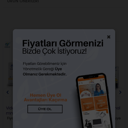
ÜRÜN ÖNERILERI
BENZER ÜRÜNLER
×
Videya Spreaders Eğe 25
Videya H.file Manuel Kanal
mm
Eğesi
Fiyatları görebilmek için üye
Fiyatları görebilmek için üye
girişi yapmalısınız.
girişi yapmalısınız.