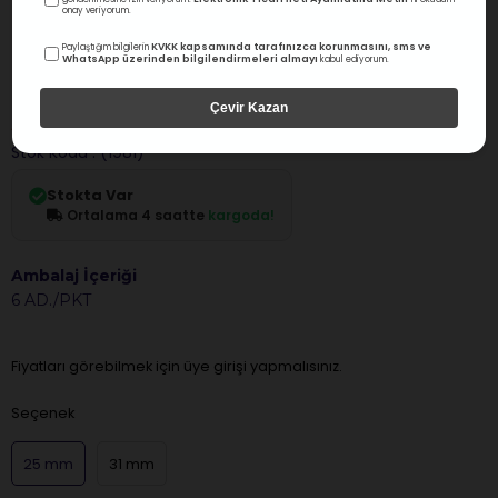
onay veriyorum.
KVKK kapsamında tarafınızca korunmasını, sms ve
Paylaştığım bilgilerin
WhatsApp üzerinden bilgilendirmeleri almayı
kabul ediyorum.
Nic Superline
Nic Superline K.file Kanal Eğesi
Çevir Kazan
0.0
Değerlendirme
Stok Kodu
(1981)
Stokta Var
Ortalama 4 saatte
kargoda!
Ambalaj İçeriği
6 AD./PKT
Fiyatları görebilmek için üye girişi yapmalısınız.
Seçenek
25 mm
31 mm