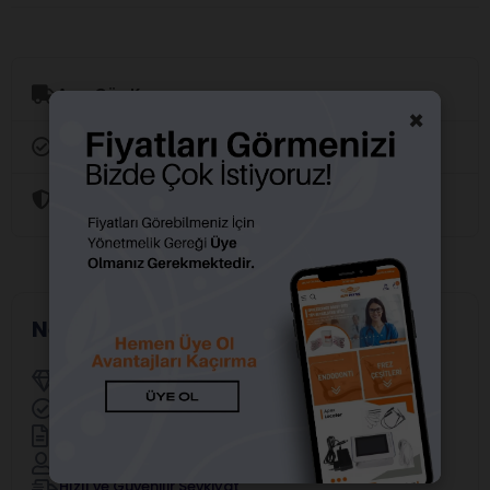
Aynı Gün Kargo
×
Orijinal Ürün Garantisi
Güvenli Alışveriş
Neden Alfa Dental?
Yetkili Distribütörler
Resmi Marka Distribütörü
Faturalı ve Garantili Ürünler
Uzman Satış Ekibi
Hızlı ve Güvenilir Sevkiyat