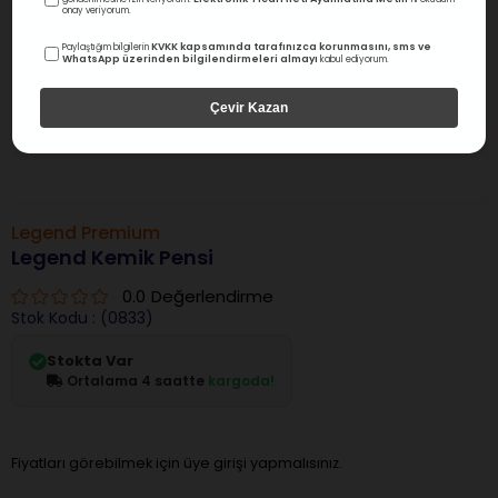
onay veriyorum.
KVKK kapsamında tarafınızca korunmasını, sms ve
Paylaştığım bilgilerin
WhatsApp üzerinden bilgilendirmeleri almayı
kabul ediyorum.
Çevir Kazan
Legend Premium
Legend Kemik Pensi
0.0
Değerlendirme
Stok Kodu
(0833)
Stokta Var
Ortalama 4 saatte
kargoda!
Fiyatları görebilmek için üye girişi yapmalısınız.