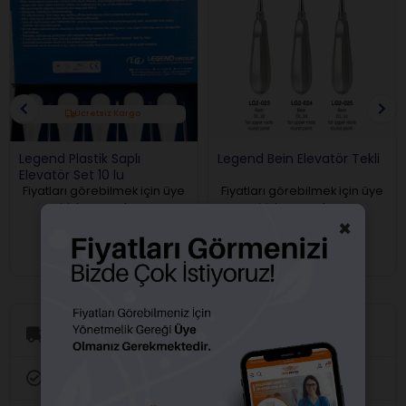
Ücretsiz Kargo
Legend Plastik Saplı
Legend Bein Elevatör Tekli
Elevatör Set 10 lu
Fiyatları görebilmek için üye
Fiyatları görebilmek için üye
girişi yapmalısınız.
girişi yapmalısınız.
×
Aynı Gün Kargo
Orijinal Ürün Garantisi