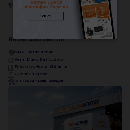
Güvenli Alışveriş
Neden Alfa Dental?
Yetkili Distribütörler
Resmi Marka Distribütörü
Faturalı ve Garantili Ürünler
Uzman Satış Ekibi
Hızlı ve Güvenilir Sevkiyat