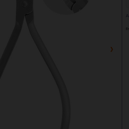
A
F
›