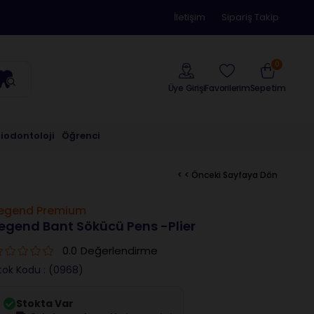
İletişim
Sipariş Takip
0
Üye Girişi
Sepetim
Favorilerim
riodontoloji
Öğrenci
< < Önceki Sayfaya Dön
egend Premium
egend Bant Sökücü Pens -Plier
0.0
Değerlendirme
tok Kodu
(0968)
Stokta Var