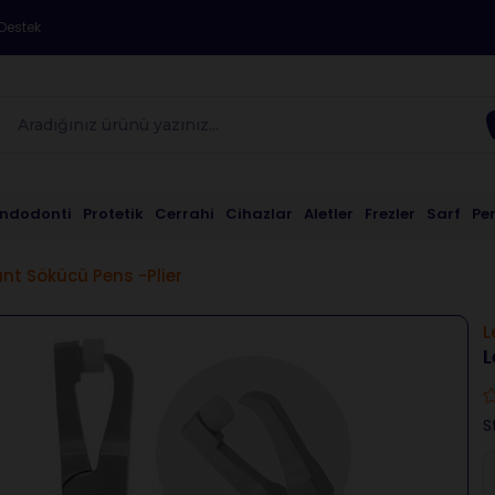
Destek
Endodonti
Protetik
Cerrahi
Cihazlar
Aletler
Frezler
Sarf
Pe
nt Sökücü Pens -Plier
L
L
S