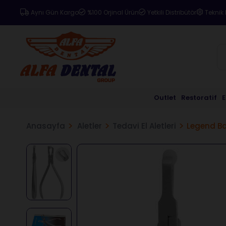
Aynı Gün Kargo
%100 Orjinal Ürün
Yetkili Distribütör
Teknik 
Outlet
Restoratif
Anasayfa
Aletler
Tedavi El Aletleri
Legend Ba