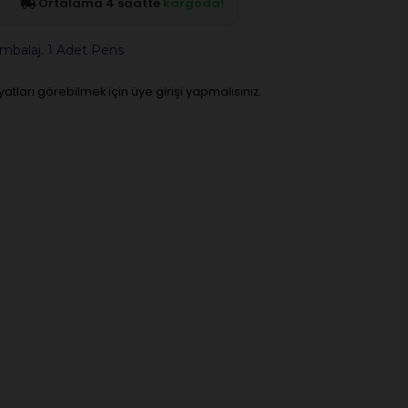
Ortalama 4 saatte
kargoda!
mbalaj. 1 Adet Pens
iyatları görebilmek için üye girişi yapmalısınız.