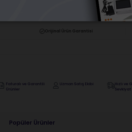
yapmalısınız.
yapmalısınız.
Orijinal Ürün Garantisi
Faturalı ve Garantili
Uzman Satış Ekibi
Hızlı ve G
Ürünler
Sevkiyat
Popüler Ürünler