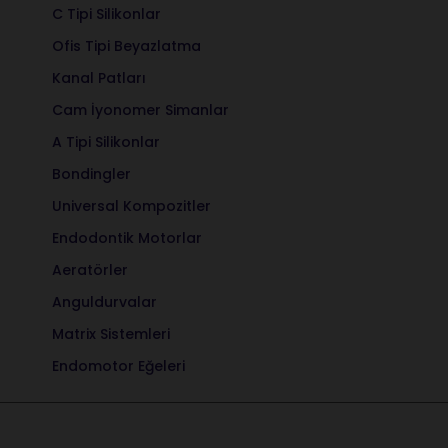
C Tipi Silikonlar
Ofis Tipi Beyazlatma
Kanal Patları
Cam İyonomer Simanlar
A Tipi Silikonlar
Bondingler
Universal Kompozitler
Endodontik Motorlar
Aeratörler
Anguldurvalar
Matrix Sistemleri
Endomotor Eğeleri