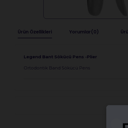
Ürün Özellikleri
Yorumlar
(0)
Ürü
Legend Bant Sökücü Pens -Plier
Ortodontik Band Sökücü Pens