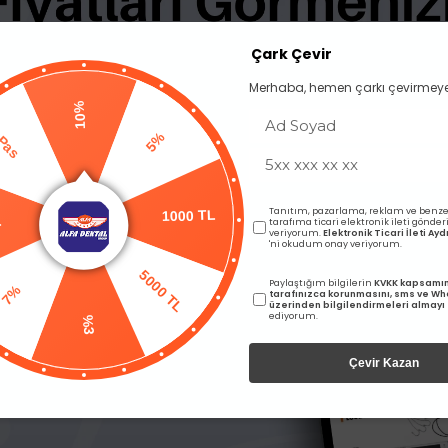
BENZER ÜRÜNLER
Çark Çevir
Merhaba, hemen çarkı çevirmeye
10%
5%
as
1000 TL
Tanıtım, pazarlama, reklam ve benze
tarafıma ticari elektronik ileti gönde
L
veriyorum.
Elektronik Ticari İleti A
'ni okudum onay veriyorum.
5000 TL
Paylaştığım bilgilerin
KVKK kapsamı
tarafınızca korunmasını, sms ve W
7%
üzerinden bilgilendirmeleri almayı
ediyorum.
%3
Çevir Kazan
malgam Taşıyıcı
Legend Amalgam Carver
algam)
arı görebilmek için üye girişi
Fiyatları görebilmek için üye