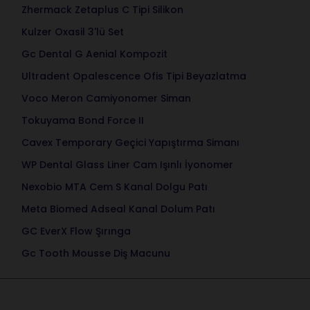
Zhermack Zetaplus C Tipi Silikon
Kulzer Oxasil 3'lü Set
Gc Dental G Aenial Kompozit
Ultradent Opalescence Ofis Tipi Beyazlatma
Voco Meron Camiyonomer Siman
Tokuyama Bond Force II
Cavex Temporary Geçici Yapıştırma Simanı
WP Dental Glass Liner Cam Işınlı İyonomer
Nexobio MTA Cem S Kanal Dolgu Patı
Meta Biomed Adseal Kanal Dolum Patı
GC EverX Flow Şırınga
Gc Tooth Mousse Diş Macunu