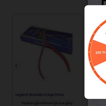
P
250 T
Legend Wazlaks Kroşe Pensi
Legend A
(Portam
Fiyatları görebilmek için üye girişi
Fiyatl