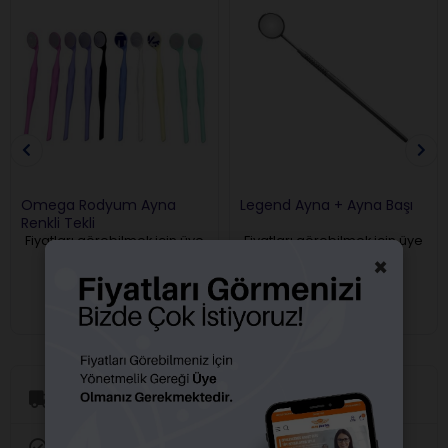
Omega Rodyum Ayna
Legend Ayna + Ayna Başı
Renkli Tekli
Fiyatları görebilmek için üye
Fiyatları görebilmek için üye
girişi yapmalısınız.
girişi yapmalısınız.
×
Aynı Gün Kargo
Orijinal Ürün Garantisi