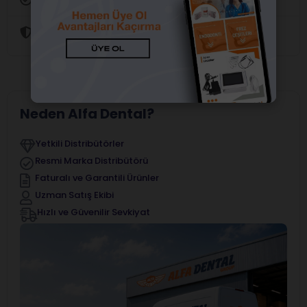
Güvenli Alışveriş
Neden Alfa Dental?
Yetkili Distribütörler
Resmi Marka Distribütörü
Faturalı ve Garantili Ürünler
Uzman Satış Ekibi
Hızlı ve Güvenilir Sevkiyat