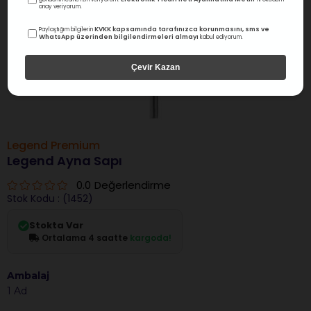
onay veriyorum.
KVKK kapsamında tarafınızca korunmasını, sms ve
Paylaştığım bilgilerin
WhatsApp üzerinden bilgilendirmeleri almayı
kabul ediyorum.
Çevir Kazan
Legend Premium
Legend Ayna Sapı
0.0
Değerlendirme
Stok Kodu
(1452)
Stokta Var
Ortalama 4 saatte
kargoda!
Ambalaj
1 Ad