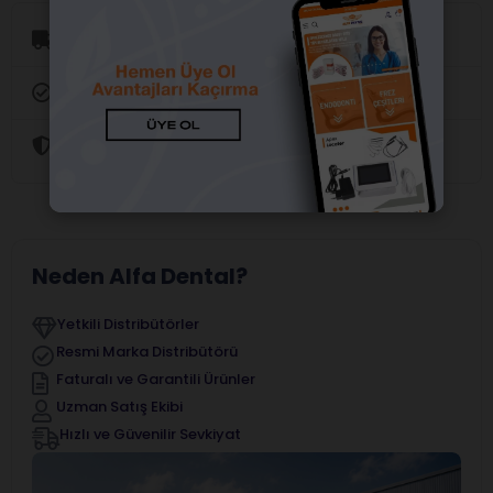
Aynı Gün Kargo
Orijinal Ürün Garantisi
Güvenli Alışveriş
Neden Alfa Dental?
Yetkili Distribütörler
Resmi Marka Distribütörü
Faturalı ve Garantili Ürünler
Uzman Satış Ekibi
Hızlı ve Güvenilir Sevkiyat