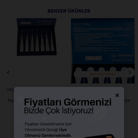
BENZER ÜRÜNLER
Ücretsiz Kargo
Legend Elevatör Seti 7 li
Legend Plastik Saplı
×
Elevatör Set 10 lu
Fiyatları görebilmek için üye
Fiyatları görebilmek için üye
girişi yapmalısınız.
girişi yapmalısınız.