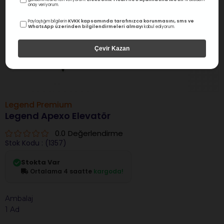
onay veriyorum.
KVKK kapsamında tarafınızca korunmasını, sms ve
Paylaştığım bilgilerin
WhatsApp üzerinden bilgilendirmeleri almayı
kabul ediyorum.
Çevir Kazan
Legend Premium
Legend Apexo Elevatör
0.0
Değerlendirme
Stok Kodu
(1357)
Stokta Var
Ortalama 4 saatte
kargoda!
Ambalaj
1 Ad