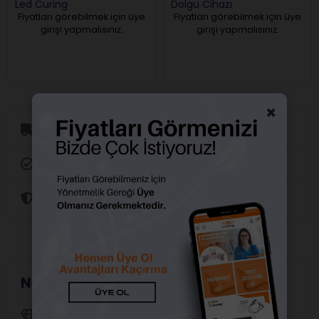
Led Curing
Dolgu Cihazı
Fiyatları görebilmek için üye
Fiyatları görebilmek için üye
girişi yapmalısınız.
girişi yapmalısınız.
×
Aynı Gün Kargo
Orijinal Ürün Garantisi
Güvenli Alışveriş
Neden Alfa Dental?
Yetkili Distribütörler