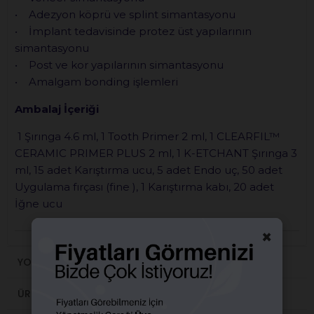
• Adezyon köprü ve splint simantasyonu
• İmplant tedavisinde protez üst yapılarının
simantasyonu
• Post ve kor yapılarının simantasyonu
• Amalgam bonding işlemleri
Ambalaj İçeriği
1 Şırınga 4.6 ml, 1 Tooth Primer 2 ml, 1 CLEARFIL™
CERAMIC PRIMER PLUS 2 ml, 1 K-ETCHANT Şırınga 3
ml, 15 adet Karıştırma ucu, 5 adet Endo uç, 50 adet
Uygulama fırçası (fine ), 1 Karıştırma kabı, 20 adet
İğne ucu
×
YORUMLAR
(0)
ÜRÜN ÖNERILERI