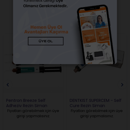
BENZER ÜRÜNLER
Pentron Breeze Self
DENTKIST SUPERCEM - Self
Adheziv Rezin Siman
Cure Rezin Siman
Fiyatları görebilmek için üye
Fiyatları görebilmek için üye
girişi yapmalısınız.
girişi yapmalısınız.