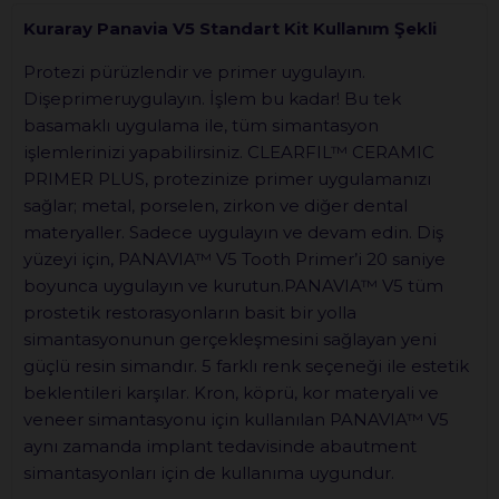
Kuraray Panavia V5 Standart Kit Kullanım Şekli
Protezi pürüzlendir ve primer uygulayın.
Dişeprimeruygulayın. İşlem bu kadar! Bu tek
basamaklı uygulama ile, tüm simantasyon
işlemlerinizi yapabilirsiniz. CLEARFIL™ CERAMIC
PRIMER PLUS, protezinize primer uygulamanızı
sağlar; metal, porselen, zirkon ve diğer dental
materyaller. Sadece uygulayın ve devam edin. Diş
yüzeyi için, PANAVIA™ V5 Tooth Primer’i 20 saniye
boyunca uygulayın ve kurutun.PANAVIA™ V5 tüm
prostetik restorasyonların basit bir yolla
simantasyonunun gerçekleşmesini sağlayan yeni
güçlü resin simandır. 5 farklı renk seçeneği ile estetik
beklentileri karşılar. Kron, köprü, kor materyali ve
veneer simantasyonu için kullanılan PANAVIA™ V5
aynı zamanda implant tedavisinde abautment
simantasyonları için de kullanıma uygundur.