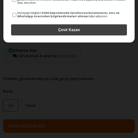
onay veriyorum.
KVKK kapsamında tarafınızca korunmasını, sms ve
Kuraray
Paylaştığım bilgilerin
WhatsApp üzerinden bilgilendirmeleri almayı
kabul ediyorum.
Kuraray Panavia V5 Standart Kit
Çevir Kazan
0.0
Değerlendirme
Stok Kodu
(1250)
Stokta Var
Ortalama 4 saatte
kargoda!
Fiyatları görebilmek için üye girişi yapmalısınız.
Renk
A2
Clear
ÜRÜN ÖZELLIKLERI