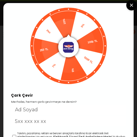
Uygulamada Aç
Görüntüle
Alfa Group Dental
Ücretsiz -Google Play'de
10%
5%
Pas
0
1000 TL
250 TL
Anasayfa
Restoratif
Kompozit Dolgular
Kompozit Ş
5000 TL
7%
%3
Çark Çevir
›
Merhaba, hemen çarkı çevirmeye ne dersin?
Tanıtım, pazarlama, reklam ve benzeri amaçlarla tarafıma ticari elektronik ileti
Elektronik Ticari İleti Aydınlatma Metni
gönderilmesine izin veriyorum.
'ni okudum