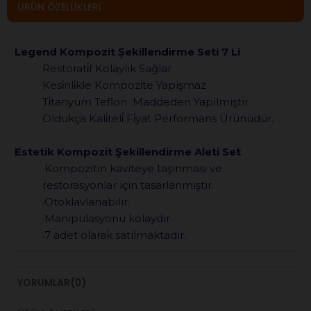
ÜRÜN ÖZELLIKLERI
Legend Kompozit Şekillendirme Seti 7 Li
Restorati̇f Kolaylik Sağlar
Kesi̇nli̇kle Kompozi̇te Yapişmaz
Ti̇tanyum Teflon Maddeden Yapilmiştir
Oldukça Kali̇teli̇ Fi̇yat Performans Ürünüdür.
Estetik Kompozit Şekillendirme Aleti Set
·Kompozitin kaviteye taşınması ve
restorasyonlar için tasarlanmıştır.
·Otoklavlanabilir.
·Manipülasyonu kolaydır.
·7 adet olarak satılmaktadır.
YORUMLAR
(0)