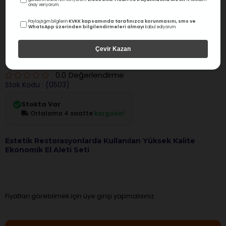
onay veriyorum.
KVKK kapsamında tarafınızca korunmasını, sms ve
Paylaştığım bilgilerin
WhatsApp üzerinden bilgilendirmeleri almayı
kabul ediyorum.
Legend Premium
Çevir Kazan
Legend Kompozit Şekillendirme Seti 7 Li
0.0
Değerlendirme
Stok Kodu
(0503)
Stokta Var
Ortalama 4 saatte
kargoda!
Estetik Restorasyonlarda Kullanılan Yüksek Kalite
Ekonomik El Aleti Seti
Fiyatları görebilmek için üye girişi yapmalısınız.