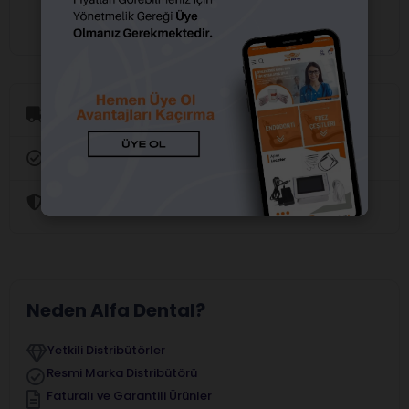
Aynı Gün Kargo
Orijinal Ürün Garantisi
Güvenli Alışveriş
Neden Alfa Dental?
Yetkili Distribütörler
Resmi Marka Distribütörü
Faturalı ve Garantili Ürünler