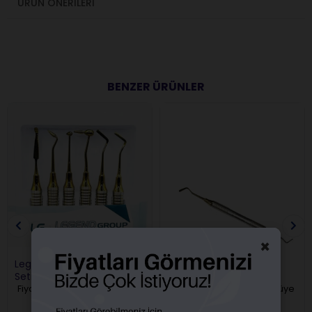
ÜRÜN ÖNERILERI
BENZER ÜRÜNLER
×
Legend Titanyum Spatül
Legend Titanyum
Seti 6 Lı
Kompozit Ağız Spatülü
Fiyatları görebilmek için üye
Fiyatları görebilmek için üye
girişi yapmalısınız.
girişi yapmalısınız.