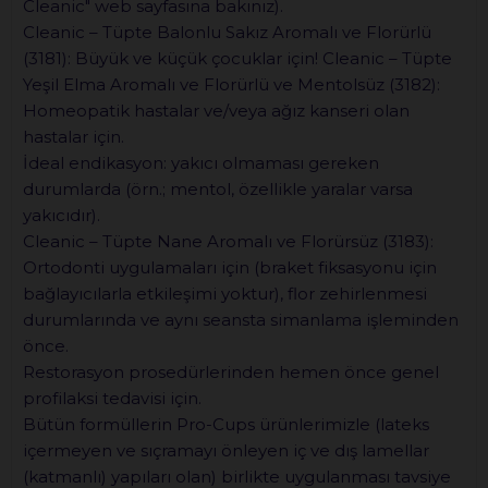
Cleanic" web sayfasına bakınız).
Cleanic – Tüpte Balonlu Sakız Aromalı ve Florürlü
(3181): Büyük ve küçük çocuklar için! Cleanic – Tüpte
Yeşil Elma Aromalı ve Florürlü ve Mentolsüz (3182):
Homeopatik hastalar ve/veya ağız kanseri olan
hastalar için.
İdeal endikasyon: yakıcı olmaması gereken
durumlarda (örn.; mentol, özellikle yaralar varsa
yakıcıdır).
Cleanic – Tüpte Nane Aromalı ve Florürsüz (3183):
Ortodonti uygulamaları için (braket fiksasyonu için
bağlayıcılarla etkileşimi yoktur), flor zehirlenmesi
durumlarında ve aynı seansta simanlama işleminden
önce.
Restorasyon prosedürlerinden hemen önce genel
profilaksi tedavisi için.
Bütün formüllerin Pro-Cups ürünlerimizle (lateks
içermeyen ve sıçramayı önleyen iç ve dış lamellar
(katmanlı) yapıları olan) birlikte uygulanması tavsiye