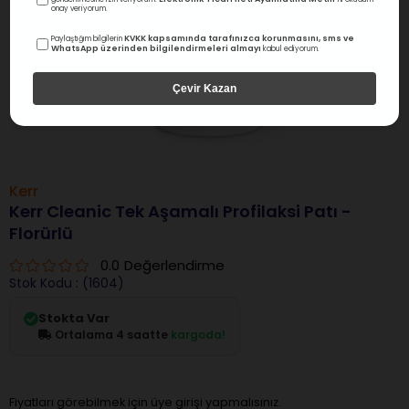
onay veriyorum.
KVKK kapsamında tarafınızca korunmasını, sms ve
Paylaştığım bilgilerin
WhatsApp üzerinden bilgilendirmeleri almayı
kabul ediyorum.
Çevir Kazan
Kerr
Kerr Cleanic Tek Aşamalı Profilaksi Patı -
Florürlü
0.0
Değerlendirme
Stok Kodu
(1604)
Stokta Var
Ortalama 4 saatte
kargoda!
Fiyatları görebilmek için üye girişi yapmalısınız.