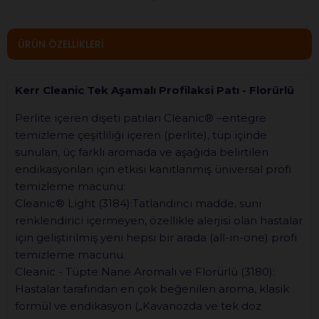
ÜRÜN ÖZELLIKLERI
Kerr Cleanic Tek Aşamalı Profilaksi Patı - Florürlü
Perlite içeren dişeti patıları Cleanic® –entegre
temizleme çeşitliliği içeren (perlite), tüp içinde
sunulan, üç farklı aromada ve aşağıda belirtilen
endikasyonları için etkisi kanıtlanmış üniversal profi
temizleme macunu:
Cleanic® Light (3184):Tatlandırıcı madde, suni
renklendirici içermeyen, özellikle alerjisi olan hastalar
için geliştirilmiş yeni hepsi bir arada (all-in-one) profi
temizleme macunu.
Cleanic - Tüpte Nane Aromalı ve Florürlü (3180):
Hastalar tarafından en çok beğenilen aroma, klasik
formül ve endikasyon („Kavanozda ve tek doz