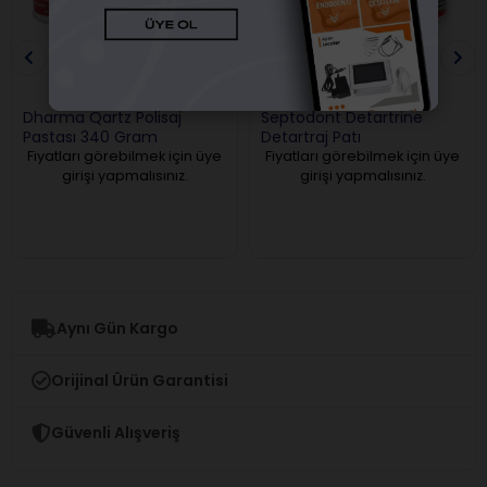
Dharma Qartz Polisaj
Septodont Detartrine
Pastası 340 Gram
Detartraj Patı
Fiyatları görebilmek için üye
Fiyatları görebilmek için üye
girişi yapmalısınız.
girişi yapmalısınız.
Aynı Gün Kargo
Orijinal Ürün Garantisi
Güvenli Alışveriş