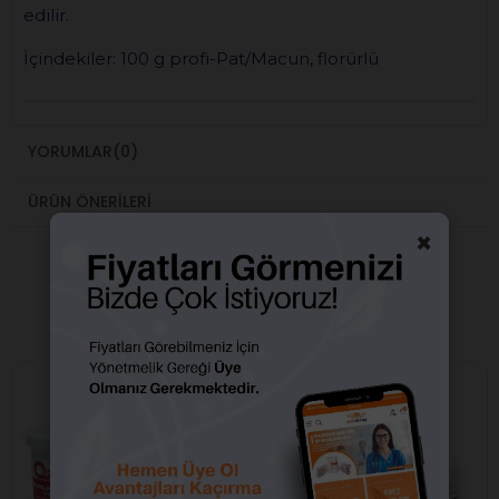
edilir.
İçindekiler: 100 g profi-Pat/Macun, florürlü
YORUMLAR
(0)
ÜRÜN ÖNERILERI
×
BENZER ÜRÜNLER